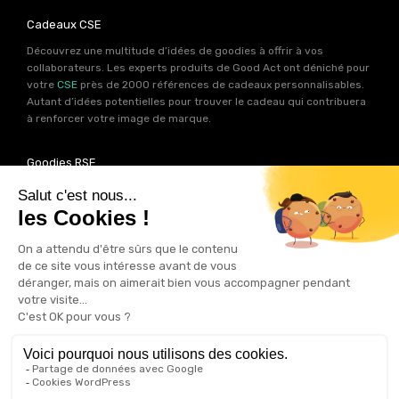
Cadeaux CSE
Découvrez une multitude d’idées de goodies à offrir à vos
collaborateurs. Les experts produits de Good Act ont déniché pour
votre
CSE
près de 2000 références de cadeaux personnalisables.
Autant d’idées potentielles pour trouver le cadeau qui contribuera
à renforcer votre image de marque.
Goodies RSE
Vous souhaitez communiquer en accord avec vos valeurs ? Ca
tombe bien ! Un grand nombre de produits présents sur Good Act
sont fabriqués en France et en Europe.
Notre sélection RSE
vous
permet de trouver un goodies parfait pour votre campagne de
communication. Des produits fabriqués avec amour dans de
bonnes conditions et un impact limité sur la planête.