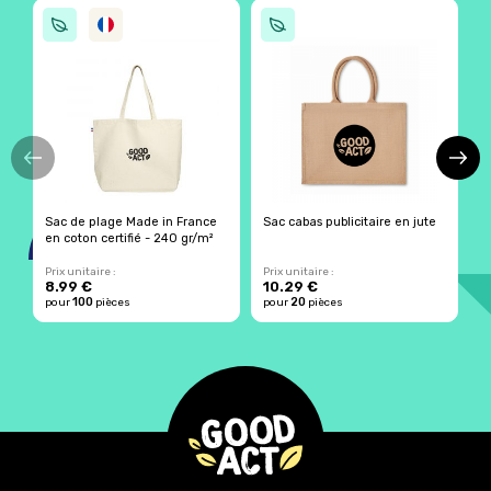
Sac de plage Made in France
Sac cabas publicitaire en jute
S
en coton certifié - 240 gr/m²
g
Prix unitaire :
Prix unitaire :
Pr
8.99 €
10.29 €
100
20
pour
pièces
pour
pièces
p