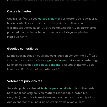
Cartes à planter
Oubliez les flyers ! Les
cartes à planter
permettent de favoriser la
biodiversité. Elles contiennent des graines de fleurs ou
d’aromates. Après avoir lu votre communication, vos partenaires
pourront planter la carte pour donner vie à de jolies plantes.
Magique non ?
Goodies comestibles
Le meilleur goodies n’est il pas celui que l’on consomme ? Offrez à
vos clients et prospects des
goodies alimentaires
avec votre logo.
Le choix est large :
chocolats
,
bonbons
, biscuits et même .. des
insectes ! Plutôt sucré ou plutôt salé ?
Vêtements publicitaires
Sweats, pulls, vestes et
t-shirts personnalisés
: des vêtements
personnalisés originaux en matière responsable (coton bio,
recyclé…) pour offrir la meilleure impression de votre équipe lors
des événements ou pour un souvenir offert à vos clients.