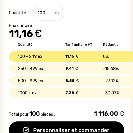
quantité
de
Sac
de
11,16
€
plage
-
220
Quantité
Tarif unitaire HT
Réduction
gr/m²
-
100 - 249
11,16
€
0%
Made
in
250 - 499
9,41
€
15.68%
France
500 - 999
8,58
€
23.12%
1000 +
7,38
€
33.87%
100
1 116,00
€
Total pour
pièces :
Personnaliser et commander