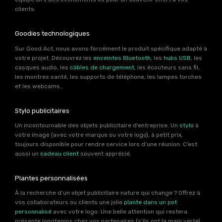
clients.
Goodies technologiques
Sur Good Act, nous avons forcément le produit spécifique adapté à
votre projet. Découvrez les
enceintes Bluetooth
, les
hubs USB
, les
casques audio, les
câbles de chargement
, les écouteurs sans fil,
les montres santé, les supports de téléphone, les lampes torches
et les webcams…
Stylo publicitaires
Un incontournable des objets publicitaire d’entreprise. Un
stylo
à
votre image (avec votre marque ou votre logo), à petit prix,
toujours disponible pour rendre service lors d’une réunion. C’est
aussi un
cadeau client
souvent apprécié.
Plantes personnalisées
À la recherche d’un objet publicitaire nature qui change ? Offrez à
vos collaborateurs ou clients une jolie
plante dans un pot
personnalisé
avec votre logo. Une belle attention qui restera
présente longtemps chez vos partenaires (s’ils ont la main verte).