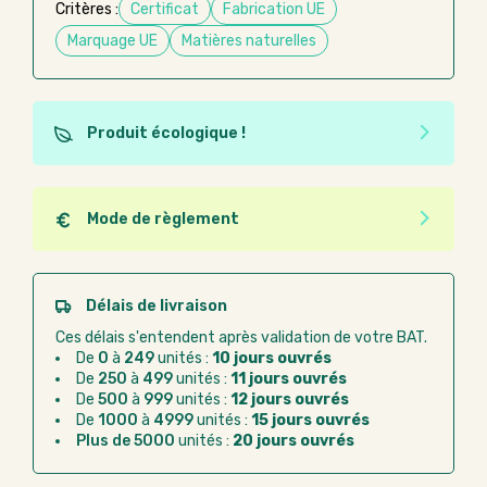
Critères :
Certificat
Fabrication UE
Marquage UE
Matières naturelles
Produit écologique !
Ce produit est éco-conçu, il a été fabriqué à partir de
matériaux recyclés ou recyclables. Ces produits
peuvent plus facilement obtenir une seconde vie
Mode de règlement
après utilisation. L'origine de fabrication du produit
Quel que soit le mode de règlement, vous pouvez
n'entre pas dans les critères d'éco-conception.
passer commande en ligne sur Good Act.
Paiement CB :
paiement sécurisé par carte
Délais de livraison
bancaire
Ces délais s'entendent après validation de votre BAT.
Virement bancaire :
règlement sur facture
De
0
à
249
unités :
10 jours ouvrés
après la commande
De
250
à
499
unités :
11 jours ouvrés
De
500
à
999
unités :
12 jours ouvrés
Chorus Pro :
règlement par mandat
De
1000
à
4999
unités :
15 jours ouvrés
administratif après la commande
Plus de 5000
unités :
20 jours ouvrés