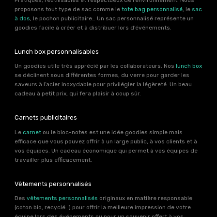
Pratiques, réutilisables et respectueux de l’environnement. Nous
proposons tout type de sac comme le
tote bag personnalisé
, le
sac
à dos
, le pochon publicitaire… Un sac personnalisé représente un
goodies facile à créer et à distribuer lors d’événements.
Lunch box personnalisables
Un goodies utile très apprécié par les collaborateurs. Nos
lunch box
se déclinent sous différentes formes, du verre pour garder les
saveurs à l’acier inoxydable pour privilégier la légèreté. Un beau
cadeau à petit prix, qui fera plaisir à coup sûr.
Carnets publicitaires
Le
carnet
ou le bloc-notes est une idée goodies simple mais
efficace que vous pouvez offrir à un large public, à vos clients et à
vos équipes. Un cadeau économique qui permet à vos équipes de
travailler plus efficacement.
Vêtements personnalisés
Des
vêtements personnalisés
originaux en matière responsable
(coton bio, recyclé…) pour offrir la meilleure impression de votre
équipe lors des événements ou pour un souvenir offert à vos