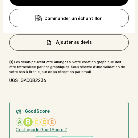
Commander un échantillon
Ajouter au devis
UGS : GACGB2236
GoodScore
B
A
C
D
E
C’est quoi le Good Score ?