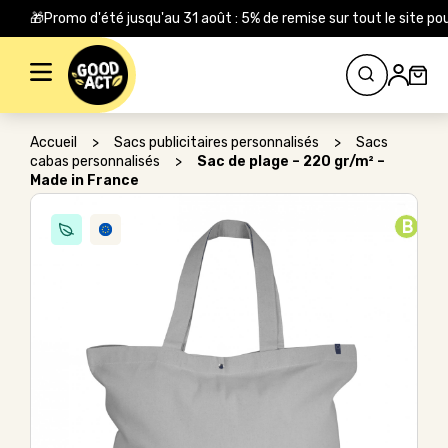
🎁Promo d'été jusqu'au 31 août : 5% de remise sur tout le site
Rechercher :
Accueil
>
Sacs publicitaires personnalisés
>
Sacs
cabas personnalisés
>
Sac de plage – 220 gr/m² –
Made in France
B