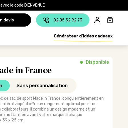
e avec le code BIENVENUE
n devis
02 85 52 92 73
Générateur d’idées cadeaux
Disponible
ade in France
n
Sans personnalisation
avec ce sac de sport Made in France, conçu entièrement en
atéral zippé, il offre un rangement optimal pour tous
s collaborateurs, il combine un design moderne et un
en mettant en avant votre marque à chaque
x 39 x 25 cm.