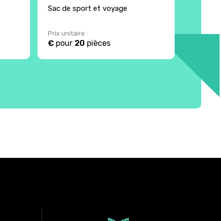
Sac de sport et voyage
Sac de v
Prix unitaire :
Prix unita
€
pour
20
pièces
€
pour