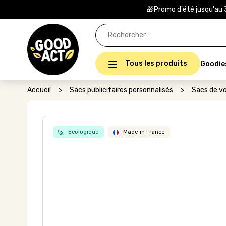
🎁Promo d'été jusqu'au 
Rechercher :
Tous les produits
Goodie
Accueil
>
Sacs publicitaires personnalisés
>
Sacs de v
Écologique
Made in France