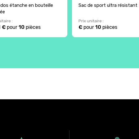
 dos étanche en bouteille
Sac de sport ultra résistant
lée
itaire :
Prix unitaire :
1 €
pour
10
pièces
€
pour
10
pièces