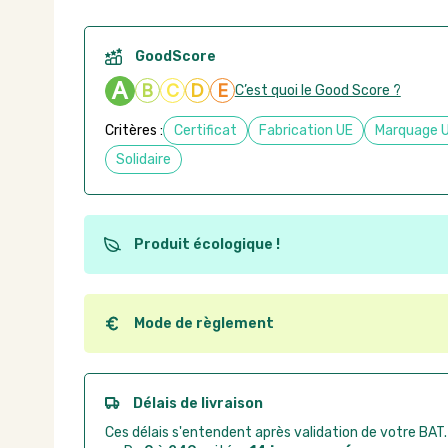
GoodScore
A
B
C
D
E
C’est quoi le Good Score ?
Critères :
Certificat
Fabrication UE
Marquage 
Solidaire
Produit écologique !
Ce produit est éco-conçu, il a été fabriqué à partir d
recyclables. Ces produits peuvent plus facilement ob
utilisation. L'origine de fabrication du produit n'entre
Mode de règlement
conception.
Quel que soit le mode de règlement, vous pouvez pas
Good Act.
Paiement CB :
paiement sécurisé par carte banc
Délais de livraison
Virement bancaire :
règlement sur facture apr
Ces délais s'entendent après validation de votre BAT.