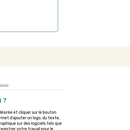
if après la commande
aussi
t ?
 désirée et cliquer sur le bouton
rmet d’ajouter un logo, du texte,
phique sur des logiciels tels que
egistrer votre travail pour le