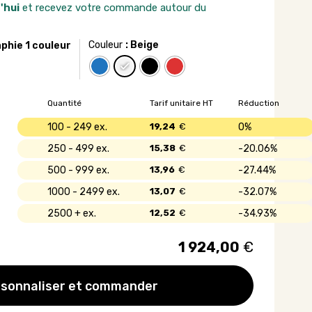
'hui
et recevez votre commande autour du
Couleur
: Beige
aphie 1 couleur
Quantité
Tarif unitaire HT
Réduction
100 - 249
19,24
€
0%
250 - 499
15,38
€
20.06%
500 - 999
13,96
€
27.44%
1000 - 2499
13,07
€
32.07%
2500 +
12,52
€
34.93%
1 924,00
€
sonnaliser et commander