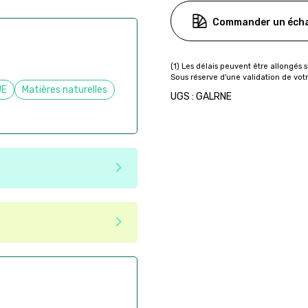
Commander un écha
UE
Matières naturelles
UGS : GALRNE
e matériaux recyclés ou
tenir une seconde vie après
 pas dans les critères d'éco-
ser commande en ligne sur
aire
ès la commande