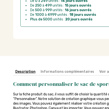
Chorus Pro :
règlement par mandat administrat
De
0
à
249
unités :
14 jours ouvrés
De
250
à
499
unités :
15 jours ouvrés
De
500
à
999
unités :
16 jours ouvrés
De
1000
à
4999
unités :
18 jours ouvrés
Plus de 5000
unités :
20 jours ouvrés
Description
Informations complémentaires
Voir 
Comment personnaliser le sac de spor
Sur la fiche produit du sac, il vous suffit de choisir la quantité
“Personnaliser”. Notre solution de création graphique vous pe
des images. Vous pouvez également réaliser votre création gra
Illustrator, Photoshop, Canva et les importer. Vous pouvez enr