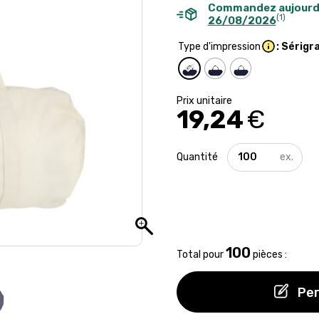
Commandez aujourd
(1)
26/08/2026
Type d'impression
: Sérigr
19,24
€
quantité
de
Sac
de
sport
Made
in
France
100
Total pour
pièces :
Per