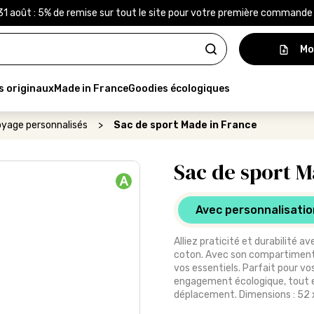
31 août : 5% de remise sur tout le site pour votre première command
Mo
s originaux
Made in France
Goodies écologiques
oyage personnalisés
>
Sac de sport Made in France
Sac de sport M
A
Avec personnalisatio
Alliez praticité et durabilité 
coton. Avec son compartiment l
vos essentiels. Parfait pour vo
engagement écologique, tout 
déplacement. Dimensions : 52 