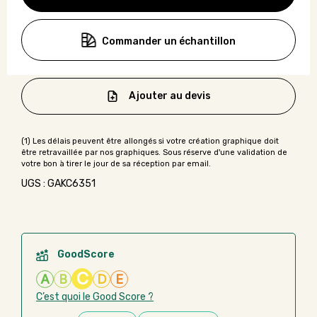
Commander un échantillon
Ajouter au devis
UGS : GAKC6351
GoodScore
C
A
B
D
E
C’est quoi le Good Score ?