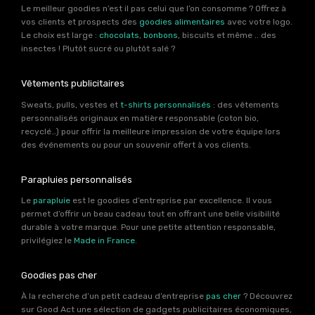
Le meilleur goodies n’est il pas celui que l’on consomme ? Offrez à
vos clients et prospects des
goodies alimentaires
avec votre logo.
Le choix est large :
chocolats
,
bonbons
, biscuits et même .. des
insectes ! Plutôt sucré ou plutôt salé ?
Vêtements publicitaires
Sweats, pulls, vestes et
t-shirts personnalisés
: des vêtements
personnalisés originaux en matière responsable (coton bio,
recyclé…) pour offrir la meilleure impression de votre équipe lors
des événements ou pour un souvenir offert à vos clients.
Parapluies personnalisés
Le
parapluie
est le goodies d’entreprise par excellence. Il vous
permet d’offrir un beau cadeau tout en offrant une belle visibilité
durable à votre marque. Pour une petite attention responsable,
privilégiez le
Made in France
.
Goodies pas cher
À la recherche d’un petit cadeau d’entreprise
pas cher
? Découvrez
sur Good Act une sélection de gadgets publicitaires économiques,