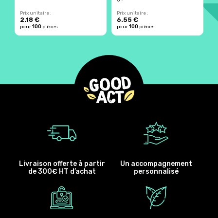
Prix unitaire :
Prix unitaire :
Pr
2.18 €
6.55 €
2
100
100
pour
pièces
pour
pièces
p
Livraison offerte à partir
Un accompagnement
de 300€ HT d’achat
personnalisé