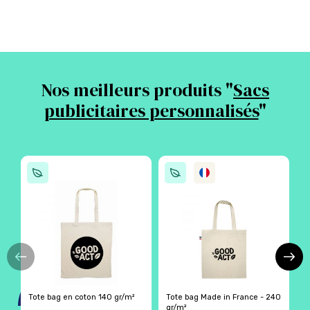
Nos meilleurs produits "
Sacs
publicitaires personnalisés
"
Tote bag en coton 140 gr/m²
Tote bag Made in France - 240
T
gr/m²