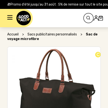
🎁Promo d'été jusqu'au 31 août : 5% de remise sur tout le site
Rechercher :
Accueil
>
Sacs publicitaires personnalisés
>
Sac de
voyage microfibre
C