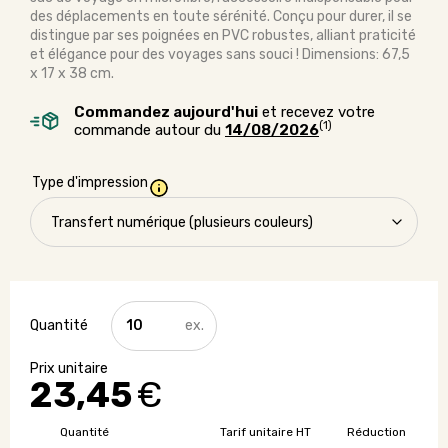
des déplacements en toute sérénité. Conçu pour durer, il se
distingue par ses poignées en PVC robustes, alliant praticité
et élégance pour des voyages sans souci ! Dimensions: 67,5
x 17 x 38 cm.
Commandez aujourd'hui
et recevez votre
(1)
commande autour du
14/08/2026
Type d'impression
quantité
de
Sac
de
23,45
€
voyage
microfibre
Quantité
Tarif unitaire HT
Réduction