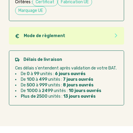
Critères :
Certificat
Fabrication UE
Marquage UE
Mode de règlement
Quel que soit le mode de règlement, vous pouvez
passer commande en ligne sur Good Act.
Paiement CB :
paiement sécurisé par carte
Délais de livraison
bancaire
Ces délais s'entendent après validation de votre BAT.
Virement bancaire :
règlement sur facture
De
0
à
99
unités :
6 jours ouvrés
après la commande
De
100
à
499
unités :
7 jours ouvrés
De
500
à
999
unités :
8 jours ouvrés
Chorus Pro :
règlement par mandat
De
1000
à
2499
unités :
10 jours ouvrés
administratif après la commande
Plus de 2500
unités :
13 jours ouvrés