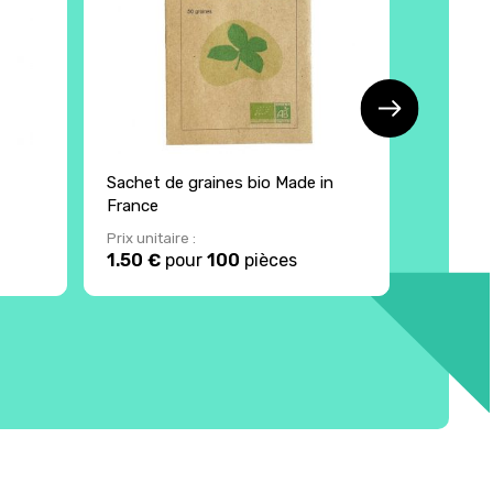
Sachet de graines bio Made in
Carte 3 
France
graines
Prix unitaire :
Prix unita
1.50 €
pour
100
pièces
4.14 €