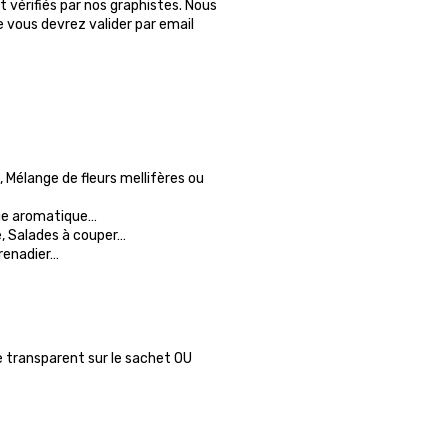
 vérifiés par nos graphistes. Nous
ue vous devrez valider par email
, Mélange de fleurs mellifères ou
nge aromatique…
, Salades à couper…
Grenadier…
e transparent sur le sachet OU