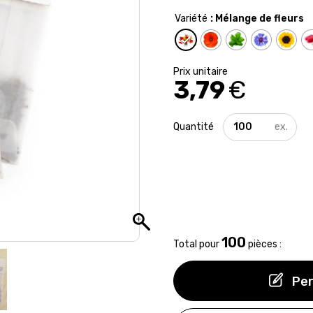
Variété
: Mélange de fleurs
3,79
€
quantité
de
Sachets
de
graines
transparent
100
Total pour
pièces :
Per