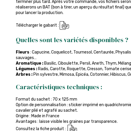
terminer plus tard. Après votre commande, vos fichiers seront
réaliserons un BAT (bon à tirer, un aperçu du résultat final) q
pour lancer la production.
Télécharger le gabarit :
Quelles sont les variétés disponibles ?
Fleurs
: Capucine, Coquelicot, Tournesol, Centaurée, Physalis
sauvages…
Aromatique :
Basilic, Ciboulette, Persil, Aneth, Thym, Méla
Légumes :
Radis, Carotte, Roquette, Cresson, Tomate cerise
Arbres :
Pin sylvestre, Mimosa, Epicéa, Cotonnier, Hibiscus, 
Caractéristiques techniques :
Format du sachet : 70 x 125 mm
Option de personnalisation : sticker imprimé en quadrichromi
cavalier plié et agrafé au sachet.
Origine : Made in France
Avantages : laisse visible les graines par transparence.
Consultez la fiche produit :