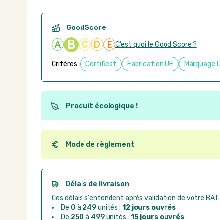
GoodScore
B
A
C
D
E
C’est quoi le Good Score ?
Critères :
Certificat
Fabrication UE
Marquage 
Produit écologique !
Ce produit est éco-conçu, il a été fabriqué à partir d
recyclables. Ces produits peuvent plus facilement ob
utilisation. L'origine de fabrication du produit n'entre
Mode de règlement
conception.
Quel que soit le mode de règlement, vous pouvez pas
Good Act.
Paiement CB :
paiement sécurisé par carte banc
Délais de livraison
Virement bancaire :
règlement sur facture apr
Ces délais s'entendent après validation de votre BAT.
Chorus Pro :
règlement par mandat administrat
De
0
à
249
unités :
12 jours ouvrés
De
250
à
499
unités :
15 jours ouvrés