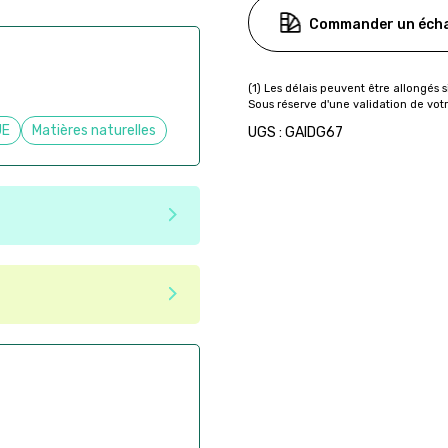
Commander un écha
UE
Matières naturelles
UGS : GAIDG67
e matériaux recyclés ou
tenir une seconde vie après
 pas dans les critères d'éco-
ser commande en ligne sur
aire
ès la commande
if après la commande