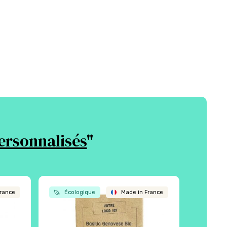
ersonnalisés
"
rance
Écologique
Made in France
Écol