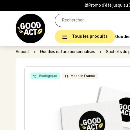
🎁Promo d'été jusqu'au 
Rechercher :
Tous les produits
Goodie
Accueil
>
Goodies nature personnalisés
>
Sachets de g
Écologique
Made in France