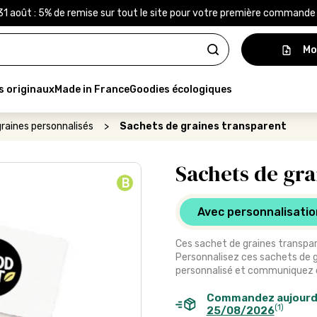
31 août : 5% de remise sur tout le site pour votre première command
Mo
s originaux
Made in France
Goodies écologiques
raines personnalisés
>
Sachets de graines transparent
Sachets de gra
B
Avec personnalisatio
Ces sachet de graines transpar
Personnalisez ces sachets de gr
personnalisé et communiquez d
Commandez aujourd
(1)
25/08/2026