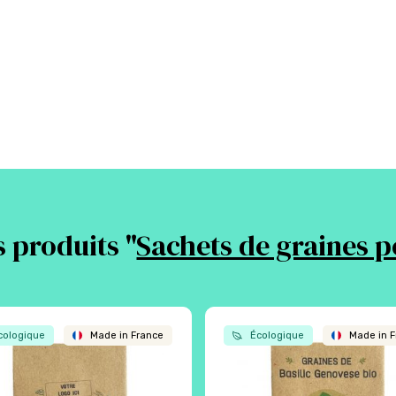
 produits "
Sachets de graines p
ologique
Made in France
Écologique
Made in F