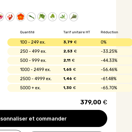
Quantité
Tarif unitaire HT
Réduction
100 - 249
3,79
€
0%
250 - 499
2,53
€
33.25%
500 - 999
2,11
€
44.33%
1000 - 2499
1,65
€
56.46%
2500 - 4999
1,46
€
61.48%
5000 +
1,30
€
65.70%
379,00
€
sonnaliser et commander