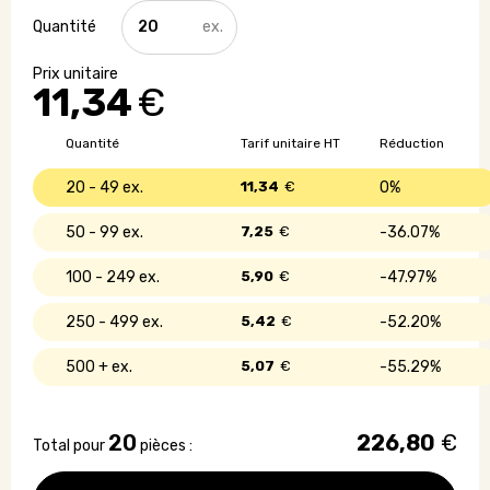
quantité
de
Tasse
en
11,34
€
céramique
de
Noël
Quantité
Tarif unitaire HT
Réduction
-
300
20 - 49
11,34
€
0%
ml
50 - 99
7,25
€
36.07%
100 - 249
5,90
€
47.97%
250 - 499
5,42
€
52.20%
500 +
5,07
€
55.29%
20
226,80
€
Total pour
pièces :