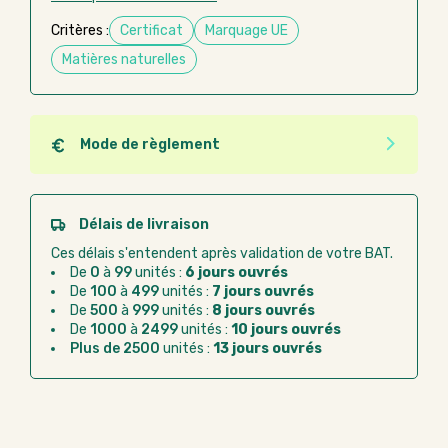
Critères :
Certificat
Marquage UE
Matières naturelles
Mode de règlement
Quel que soit le mode de règlement, vous pouvez
passer commande en ligne sur Good Act.
Paiement CB :
paiement sécurisé par carte
Délais de livraison
bancaire
Ces délais s'entendent après validation de votre BAT.
Virement bancaire :
règlement sur facture
De
0
à
99
unités :
6 jours ouvrés
après la commande
De
100
à
499
unités :
7 jours ouvrés
De
500
à
999
unités :
8 jours ouvrés
Chorus Pro :
règlement par mandat
De
1000
à
2499
unités :
10 jours ouvrés
administratif après la commande
Plus de 2500
unités :
13 jours ouvrés