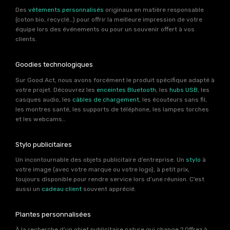
Des
vêtements personnalisés
originaux en matière responsable
(coton bio, recyclé…) pour offrir la meilleure impression de votre
équipe lors des événements ou pour un souvenir offert à vos
clients.
Goodies technologiques
Sur Good Act, nous avons forcément le produit spécifique adapté à
votre projet. Découvrez les
enceintes Bluetooth
, les
hubs USB
, les
casques audio, les
câbles de chargement
, les écouteurs sans fil,
les montres santé, les supports de téléphone, les lampes torches
et les webcams…
Stylo publicitaires
Un incontournable des objets publicitaire d’entreprise. Un
stylo
à
votre image (avec votre marque ou votre logo), à petit prix,
toujours disponible pour rendre service lors d’une réunion. C’est
aussi un
cadeau client
souvent apprécié.
Plantes personnalisées
À la recherche d’un objet publicitaire nature qui change ? Offrez à