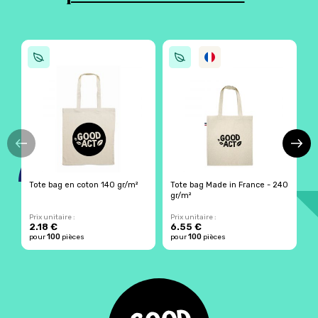
Tote bag en coton 140 gr/m²
Tote bag Made in France - 240
T
gr/m²
b
Prix unitaire :
Prix unitaire :
Pr
2.18 €
6.55 €
1
100
100
pour
pièces
pour
pièces
p