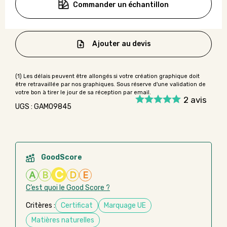
Commander un échantillon
Ajouter au devis
2
avis
UGS : GAMO9845
GoodScore
C
A
B
D
E
C’est quoi le Good Score ?
Critères :
Certificat
Marquage UE
Matières naturelles