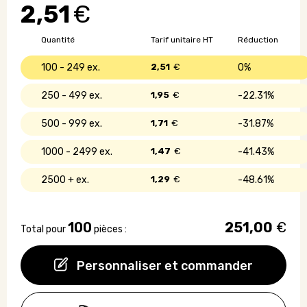
2,51
€
en
coton
180
Quantité
Tarif unitaire HT
Réduction
gr/m²
100 - 249
2,51
€
0%
250 - 499
1,95
€
22.31%
500 - 999
1,71
€
31.87%
1000 - 2499
1,47
€
41.43%
2500 +
1,29
€
48.61%
100
251,00
€
Total pour
pièces :
Personnaliser et commander