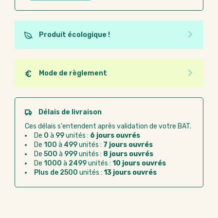
Produit écologique !
Ce produit est éco-conçu, il a été fabriqué à partir de
matériaux recyclés ou recyclables. Ces produits
peuvent plus facilement obtenir une seconde vie
Mode de règlement
après utilisation. L'origine de fabrication du produit
Quel que soit le mode de règlement, vous pouvez
n'entre pas dans les critères d'éco-conception.
passer commande en ligne sur Good Act.
Paiement CB :
paiement sécurisé par carte
Délais de livraison
bancaire
Ces délais s'entendent après validation de votre BAT.
Virement bancaire :
règlement sur facture
De
0
à
99
unités :
6 jours ouvrés
après la commande
De
100
à
499
unités :
7 jours ouvrés
De
500
à
999
unités :
8 jours ouvrés
Chorus Pro :
règlement par mandat
De
1000
à
2499
unités :
10 jours ouvrés
administratif après la commande
Plus de 2500
unités :
13 jours ouvrés