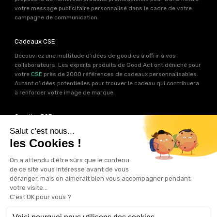
votre message publicitaire personnalisé dans le cadre de votre
campagne de communication.
Cadeaux CSE
Découvrez une multitude d’idées de goodies à offrir à vos
collaborateurs. Les experts produits de Good Act ont déniché pour
votre
CSE
près de 2000 références de cadeaux personnalisables.
Autant d’idées potentielles pour trouver le cadeau qui contribuera
à renforcer votre image de marque.
Goodies RSE
Vous souhaitez communiquer en accord avec vos valeurs ? Ca
tombe bien ! Un grand nombre de produits présents sur Good Act
sont fabriqués en France et en Europe.
Notre sélection RSE
vous
permet de trouver un goodies parfait pour votre campagne de
communication. Des produits fabriqués avec amour dans de
bonnes conditions et un impact limité sur la planête.