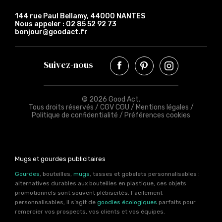
144 rue Paul Bellamy, 44000 NANTES
Nous appeler :
02 85 52 92 73
bonjour@goodact.fr
Suivez-nous
© 2026 Good Act.
Tous droits réservés /
CGV CGU
/
Mentions légales
/
Politique de confidentialité
/
Préférences cookies
Mugs et gourdes publicitaires
Gourdes
, bouteilles,
mugs
, tasses et gobelets personnalisables :
alternatives durables aux bouteilles en plastique, ces objets
promotionnels sont souvent plébiscités. Facilement
personnalisables, il s’agit de
goodies écologiques
parfaits pour
remercier vos prospects, vos clients et vos équipes.