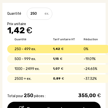
quantité
de
Tour
de
1,42
€
cou
fluorescent
Quantité
Tarif unitaire HT
Réduction
250 - 499
1,42
€
0%
500 - 999
1,15
€
19.01%
1000 - 2499
1,07
€
24.65%
2500 +
0,89
€
37.32%
250
355,00
€
Total pour
pièces :