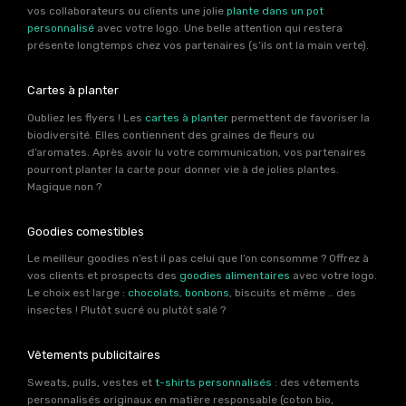
vos collaborateurs ou clients une jolie
plante dans un pot
personnalisé
avec votre logo. Une belle attention qui restera
présente longtemps chez vos partenaires (s’ils ont la main verte).
Cartes à planter
Oubliez les flyers ! Les
cartes à planter
permettent de favoriser la
biodiversité. Elles contiennent des graines de fleurs ou
d’aromates. Après avoir lu votre communication, vos partenaires
pourront planter la carte pour donner vie à de jolies plantes.
Magique non ?
Goodies comestibles
Le meilleur goodies n’est il pas celui que l’on consomme ? Offrez à
vos clients et prospects des
goodies alimentaires
avec votre logo.
Le choix est large :
chocolats
,
bonbons
, biscuits et même .. des
insectes ! Plutôt sucré ou plutôt salé ?
Vêtements publicitaires
Sweats, pulls, vestes et
t-shirts personnalisés
: des vêtements
personnalisés originaux en matière responsable (coton bio,