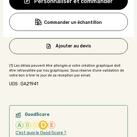
Personnaliser et commander
Commander un échantillon
Ajouter au devis
UGS : GA21941
GoodScore
D
A
B
C
E
C’est quoi le Good Score ?