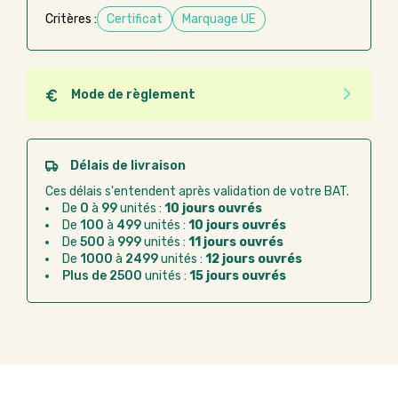
Critères :
Certificat
Marquage UE
Mode de règlement
Quel que soit le mode de règlement, vous pouvez
passer commande en ligne sur Good Act.
Paiement CB :
paiement sécurisé par carte
Délais de livraison
bancaire
Ces délais s'entendent après validation de votre BAT.
Virement bancaire :
règlement sur facture
De
0
à
99
unités :
10 jours ouvrés
après la commande
De
100
à
499
unités :
10 jours ouvrés
De
500
à
999
unités :
11 jours ouvrés
Chorus Pro :
règlement par mandat
De
1000
à
2499
unités :
12 jours ouvrés
administratif après la commande
Plus de 2500
unités :
15 jours ouvrés