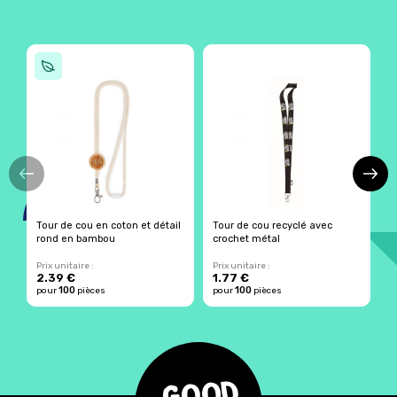
Tour de cou en coton et détail
Tour de cou recyclé avec
T
rond en bambou
crochet métal
M
Prix unitaire :
Prix unitaire :
Pr
2.39 €
1.77 €
0
100
100
pour
pièces
pour
pièces
p