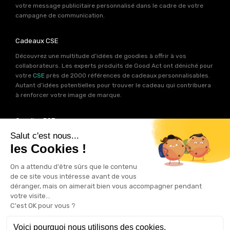
votre message publicitaire personnalisé dans le cadre de votre
campagne de communication.
Cadeaux CSE
Découvrez une multitude d’idées de goodies à offrir à vos
collaborateurs. Les experts produits de Good Act ont déniché pour
votre
CSE
près de 2000 références de cadeaux personnalisables.
Autant d’idées potentielles pour trouver le cadeau qui contribuera
à renforcer votre image de marque.
Goodies RSE
Vous souhaitez communiquer en accord avec vos valeurs ? Ca
tombe bien ! Un grand nombre de produits présents sur Good Act
sont fabriqués en France et en Europe.
Notre sélection RSE
vous
permet de trouver un goodies parfait pour votre campagne de
communication. Des produits fabriqués avec amour dans de
bonnes conditions et un impact limité sur la planête.