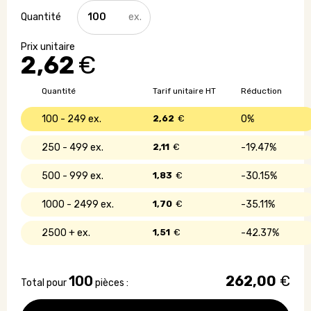
quantité
de
Ventilateur
portable
2,62
€
USB-
C
pour
Quantité
Tarif unitaire HT
Réduction
smartphone
100 - 249
2,62
€
0%
250 - 499
2,11
€
19.47%
500 - 999
1,83
€
30.15%
1000 - 2499
1,70
€
35.11%
2500 +
1,51
€
42.37%
100
262,00
€
Total pour
pièces :