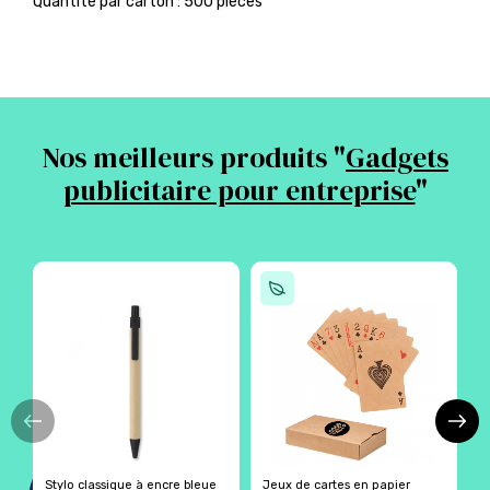
Quantité par carton : 500 pièces
Nos meilleurs produits "
Gadgets
publicitaire pour entreprise
"
Stylo classique à encre bleue
Jeux de cartes en papier
C