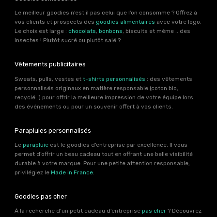
Le meilleur goodies n’est il pas celui que l’on consomme ? Offrez à
vos clients et prospects des
goodies alimentaires
avec votre logo.
Le choix est large :
chocolats
,
bonbons
, biscuits et même .. des
insectes ! Plutôt sucré ou plutôt salé ?
Vêtements publicitaires
Sweats, pulls, vestes et
t-shirts personnalisés
: des vêtements
personnalisés originaux en matière responsable (coton bio,
recyclé…) pour offrir la meilleure impression de votre équipe lors
des événements ou pour un souvenir offert à vos clients.
Parapluies personnalisés
Le
parapluie
est le goodies d’entreprise par excellence. Il vous
permet d’offrir un beau cadeau tout en offrant une belle visibilité
durable à votre marque. Pour une petite attention responsable,
privilégiez le
Made in France
.
Goodies pas cher
À la recherche d’un petit cadeau d’entreprise
pas cher
? Découvrez