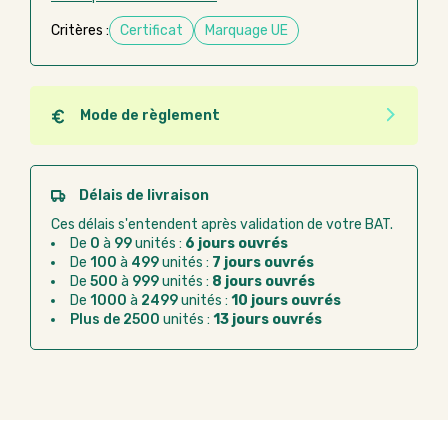
Critères :
Certificat
Marquage UE
Mode de règlement
Quel que soit le mode de règlement, vous pouvez
passer commande en ligne sur Good Act.
Paiement CB :
paiement sécurisé par carte
Délais de livraison
bancaire
Ces délais s'entendent après validation de votre BAT.
Virement bancaire :
règlement sur facture
De
0
à
99
unités :
6 jours ouvrés
après la commande
De
100
à
499
unités :
7 jours ouvrés
De
500
à
999
unités :
8 jours ouvrés
Chorus Pro :
règlement par mandat
De
1000
à
2499
unités :
10 jours ouvrés
administratif après la commande
Plus de 2500
unités :
13 jours ouvrés