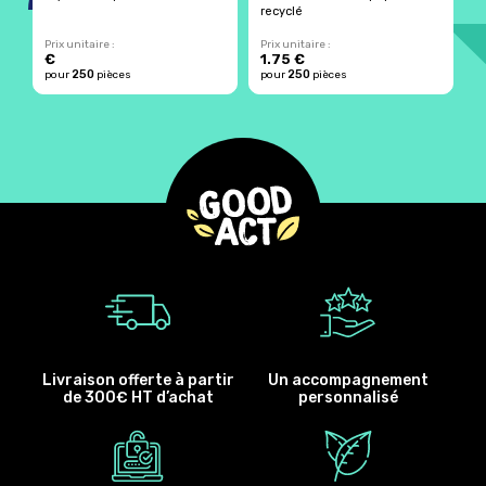
recyclé
p
Prix unitaire :
Prix unitaire :
Pr
€
1.75 €
250
250
pour
pièces
pour
pièces
p
Livraison offerte à partir
Un accompagnement
de 300€ HT d’achat
personnalisé