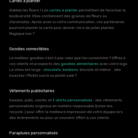
Cartes à planter
Oubliez les flyers ! Les
cartes à planter
permettent de favoriser la
biodiversité. Elles contiennent des graines de fleurs ou
d’aromates. Après avoir lu votre communication, vos partenaires
pourront planter la carte pour donner vie à de jolies plantes.
Magique non ?
Goodies comestibles
Le meilleur goodies n’est il pas celui que l’on consomme ? Offrez à
vos clients et prospects des
goodies alimentaires
avec votre logo.
Le choix est large :
chocolats
,
bonbons
, biscuits et même .. des
insectes ! Plutôt sucré ou plutôt salé ?
Vêtements publicitaires
Sweats, pulls, vestes et
t-shirts personnalisés
: des vêtements
personnalisés originaux en matière responsable (coton bio,
recyclé…) pour offrir la meilleure impression de votre équipe lors
des événements ou pour un souvenir offert à vos clients.
Parapluies personnalisés