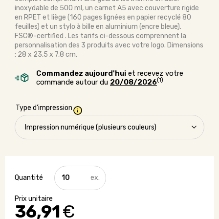
inoxydable de 500 ml, un carnet A5 avec couverture rigide
en RPET et liège (160 pages lignées en papier recyclé 80
feuilles) et un stylo à bille en aluminium (encre bleue).
FSC®-certified . Les tarifs ci-dessous comprennent la
personnalisation des 3 produits avec votre logo. Dimensions
: 28 x 23,5 x 7,8 cm.
Commandez aujourd'hui
et recevez votre
(1)
commande autour du
20/08/2026
Type d'impression
quantité
de
Welcome
Pack
36,91
€
-
Complet