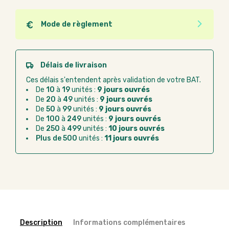
Mode de règlement
Quel que soit le mode de règlement, vous pouvez
passer commande en ligne sur Good Act.
Paiement CB :
paiement sécurisé par carte
Délais de livraison
bancaire
Ces délais s'entendent après validation de votre BAT.
Virement bancaire :
règlement sur facture
De
10
à
19
unités :
9 jours ouvrés
après la commande
De
20
à
49
unités :
9 jours ouvrés
De
50
à
99
unités :
9 jours ouvrés
Chorus Pro :
règlement par mandat
De
100
à
249
unités :
9 jours ouvrés
administratif après la commande
De
250
à
499
unités :
10 jours ouvrés
Plus de 500
unités :
11 jours ouvrés
Description
Informations complémentaires