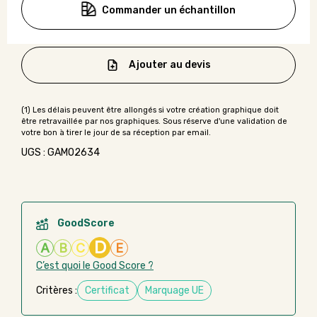
Commander un échantillon
Ajouter au devis
UGS : GAMO2634
GoodScore
D
A
B
C
E
C’est quoi le Good Score ?
Critères :
Certificat
Marquage UE