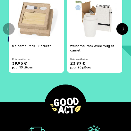
Welcome Pack - Sécurité
Welcome Pack avec mug et
S
carnet
e
Prix unitaire :
Prix unitaire :
Pr
39.95 €
23.97 €
2
10
20
pour
pièces
pour
pièces
p