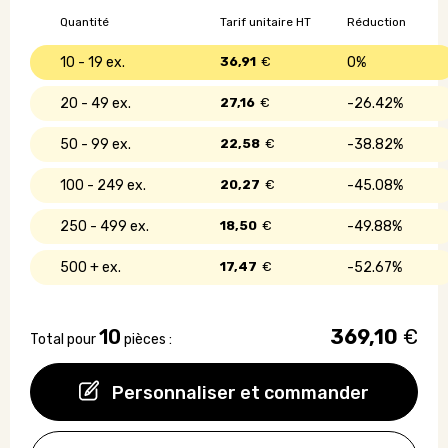
Quantité
Tarif unitaire HT
Réduction
10 - 19
36,91
€
0%
20 - 49
27,16
€
26.42%
50 - 99
22,58
€
38.82%
100 - 249
20,27
€
45.08%
250 - 499
18,50
€
49.88%
500 +
17,47
€
52.67%
10
369,10
€
Total pour
pièces :
Personnaliser et commander