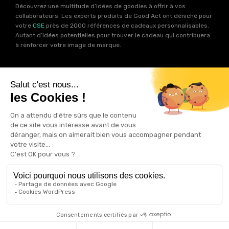
Découvrez une multitude d’idées de goodies à offrir à vos
collaborateurs. Les experts produits de Good Act ont déniché pour
votre
CSE
près de 2000 références de cadeaux personnalisables.
Autant d’idées potentielles pour trouver le cadeau qui contribuera
à renforcer votre image de marque.
Goodies RSE
Vous souhaitez communiquer en accord avec vos valeurs ? Ca
tombe bien ! Un grand nombre de produits présents sur Good Act
sont fabriqués en France et en Europe.
Notre sélection RSE
vous
permet de trouver un goodies parfait pour votre campagne de
communication. Des produits fabriqués avec amour dans de
bonnes conditions et un impact limité sur la planête.