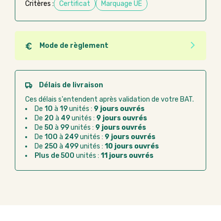
Critères :
Certificat
Marquage UE
Mode de règlement
Quel que soit le mode de règlement, vous pouvez
passer commande en ligne sur Good Act.
Paiement CB :
paiement sécurisé par carte
Délais de livraison
bancaire
Ces délais s'entendent après validation de votre BAT.
Virement bancaire :
règlement sur facture
De
10
à
19
unités :
9 jours ouvrés
après la commande
De
20
à
49
unités :
9 jours ouvrés
De
50
à
99
unités :
9 jours ouvrés
Chorus Pro :
règlement par mandat
De
100
à
249
unités :
9 jours ouvrés
administratif après la commande
De
250
à
499
unités :
10 jours ouvrés
Plus de 500
unités :
11 jours ouvrés