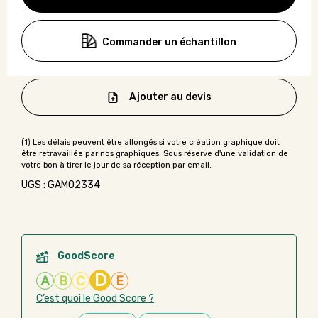
Commander un échantillon
Ajouter au devis
UGS : GAMO2334
GoodScore
D
A
B
C
E
C’est quoi le Good Score ?