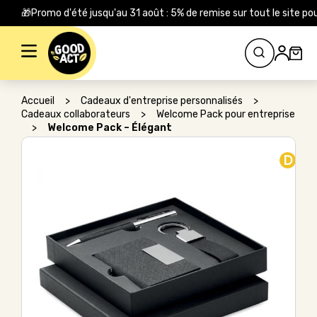
🎁Promo d'été jusqu'au 31 août : 5% de remise sur tout le site
Rechercher :
Accueil
>
Cadeaux d'entreprise personnalisés
>
Cadeaux collaborateurs
>
Welcome Pack pour entreprise
>
Welcome Pack – Élégant
D