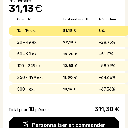
Pack
31,13
€
-
Élégant
Quantité
Tarif unitaire HT
Réduction
10 - 19
31,13
€
0%
20 - 49
22,18
€
28.75%
50 - 99
15,20
€
51.17%
100 - 249
12,83
€
58.79%
250 - 499
11,00
€
64.66%
500 +
10,16
€
67.36%
10
311,30
€
Total pour
pièces :
Personnaliser et commander