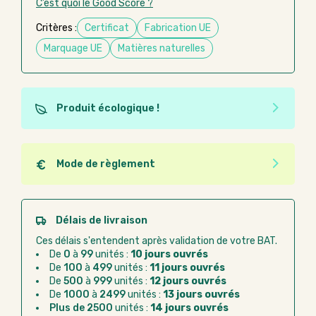
C’est quoi le Good Score ?
Critères :
Certificat
Fabrication UE
Marquage UE
Matières naturelles
Produit écologique !
Ce produit est éco-conçu, il a été fabriqué à partir de
matériaux recyclés ou recyclables. Ces produits
peuvent plus facilement obtenir une seconde vie
Mode de règlement
après utilisation. L'origine de fabrication du produit
Quel que soit le mode de règlement, vous pouvez
n'entre pas dans les critères d'éco-conception.
passer commande en ligne sur Good Act.
Paiement CB :
paiement sécurisé par carte
Délais de livraison
bancaire
Ces délais s'entendent après validation de votre BAT.
Virement bancaire :
règlement sur facture
De
0
à
99
unités :
10 jours ouvrés
après la commande
De
100
à
499
unités :
11 jours ouvrés
De
500
à
999
unités :
12 jours ouvrés
Chorus Pro :
règlement par mandat
De
1000
à
2499
unités :
13 jours ouvrés
administratif après la commande
Plus de 2500
unités :
14 jours ouvrés