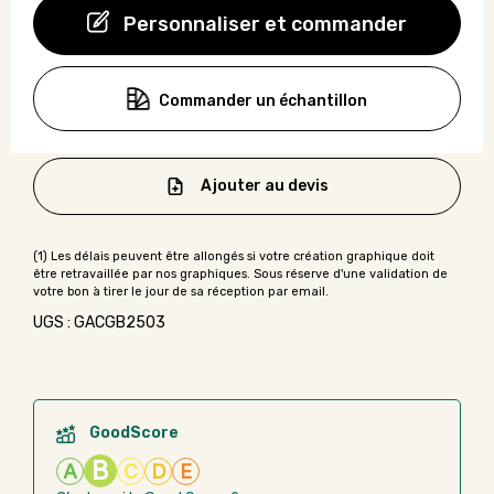
Personnaliser et commander
Commander un échantillon
Ajouter au devis
UGS : GACGB2503
GoodScore
B
A
C
D
E