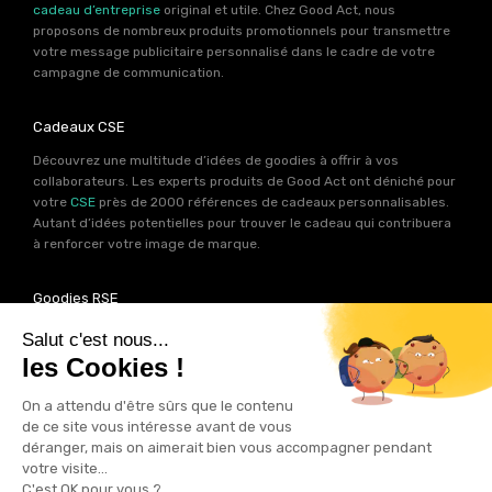
cadeau d’entreprise
original et utile. Chez Good Act, nous
proposons de nombreux produits promotionnels pour transmettre
votre message publicitaire personnalisé dans le cadre de votre
campagne de communication.
Cadeaux CSE
Découvrez une multitude d’idées de goodies à offrir à vos
collaborateurs. Les experts produits de Good Act ont déniché pour
votre
CSE
près de 2000 références de cadeaux personnalisables.
Autant d’idées potentielles pour trouver le cadeau qui contribuera
à renforcer votre image de marque.
Goodies RSE
Vous souhaitez communiquer en accord avec vos valeurs ? Ca
tombe bien ! Un grand nombre de produits présents sur Good Act
sont fabriqués en France et en Europe.
Notre sélection RSE
vous
permet de trouver un goodies parfait pour votre campagne de
communication. Des produits fabriqués avec amour dans de
bonnes conditions et un impact limité sur la planête.