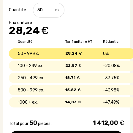
quantité
de
Banane
publicitaire
28,24
€
Made
in
France
Quantité
Tarif unitaire HT
Réduction
50 - 99
28,24
€
0%
100 - 249
22,57
€
20.08%
250 - 499
18,71
€
33.75%
500 - 999
15,82
€
43.98%
1000 +
14,83
€
47.49%
50
1 412,00
€
Total pour
pièces :