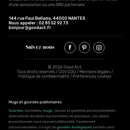
d'une association ou une ONG partenaire.
144 rue Paul Bellamy, 44000 NANTES
Nous appeler :
02 85 52 92 73
bonjour@goodact.fr
Suivez-nous
© 2026 Good Act.
Tous droits réservés /
CGV CGU
/
Mentions légales
/
Politique de confidentialité
/
Préférences cookies
Mugs et gourdes publicitaires
Gourdes
, bouteilles,
mugs
, tasses et gobelets personnalisables :
alternatives durables aux bouteilles en plastique, ces objets
promotionnels sont souvent plébiscités. Facilement
personnalisables, il s’agit de
goodies écologiques
parfaits pour