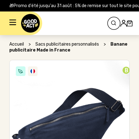
🎁Promo d'été jusqu'au 31 août : 5% de remise sur tout le site
Rechercher :
Accueil
>
Sacs publicitaires personnalisés
>
Banane
publicitaire Made in France
B