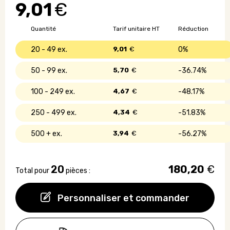
9,01
€
verre
avec
bouchon
Quantité
Tarif unitaire HT
Réduction
en
liège
20 - 49
9,01
€
0%
-
800
50 - 99
5,70
€
36.74%
ml
100 - 249
4,67
€
48.17%
250 - 499
4,34
€
51.83%
500 +
3,94
€
56.27%
20
180,20
€
Total pour
pièces :
Personnaliser et commander