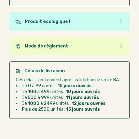
Produit écologique !
Ce produit est éco-conçu, il a été fabriqué à partir de
matériaux recyclés ou recyclables. Ces produits
peuvent plus facilement obtenir une seconde vie
Mode de règlement
après utilisation. L'origine de fabrication du produit
Quel que soit le mode de règlement, vous pouvez
n'entre pas dans les critères d'éco-conception.
passer commande en ligne sur Good Act.
Paiement CB :
paiement sécurisé par carte
Délais de livraison
bancaire
Ces délais s'entendent après validation de votre BAT.
Virement bancaire :
règlement sur facture
De
0
à
99
unités :
10 jours ouvrés
après la commande
De
100
à
499
unités :
10 jours ouvrés
De
500
à
999
unités :
11 jours ouvrés
Chorus Pro :
règlement par mandat
De
1000
à
2499
unités :
12 jours ouvrés
administratif après la commande
Plus de 2500
unités :
15 jours ouvrés