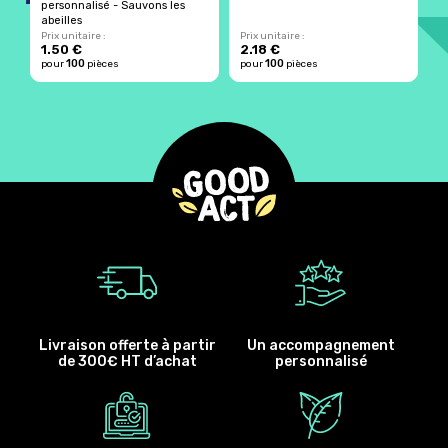
personnalisé - Sauvons les
F
abeilles
Prix unitaire :
Prix unitaire :
Pr
1.50 €
2.18 €
2
100
100
pour
pièces
pour
pièces
p
Livraison offerte à partir
Un accompagnement
de 300€ HT d’achat
personnalisé