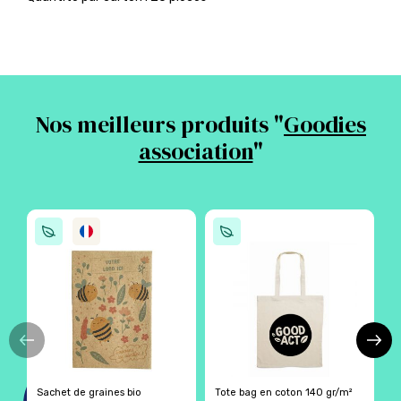
Nos meilleurs produits "
Goodies
association
"
Sachet de graines bio
Tote bag en coton 140 gr/m²
B