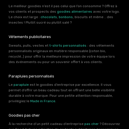
Le meilleur goodies n’est il pas celui que l’on consomme ? Offrez à
vos clients et prospects des
goodies alimentaires
avec votre logo.
Le choix est large :
chocolats
,
bonbons
, biscuits et même .. des
insectes ! Plutôt sucré ou plutôt salé ?
Vêtements publicitaires
Sweats, pulls, vestes et
t-shirts personnalisés
: des vêtements
personnalisés originaux en matière responsable (coton bio,
recyclé…) pour offrir la meilleure impression de votre équipe lors
des événements ou pour un souvenir offert à vos clients.
Parapluies personnalisés
Le
parapluie
est le goodies d’entreprise par excellence. Il vous
permet d’offrir un beau cadeau tout en offrant une belle visibilité
durable à votre marque. Pour une petite attention responsable,
privilégiez le
Made in France
.
Goodies pas cher
À la recherche d’un petit cadeau d’entreprise
pas cher
? Découvrez