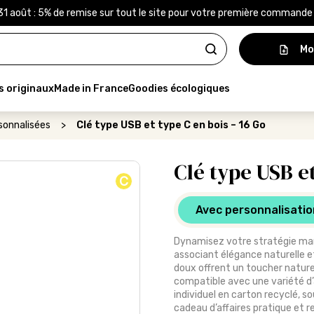
31 août : 5% de remise sur tout le site pour votre première command
Mo
s originaux
Made in France
Goodies écologiques
sonnalisées
>
Clé type USB et type C en bois – 16 Go
Clé type USB et
C
Avec personnalisatio
Dynamisez votre stratégie mark
associant élégance naturelle et
doux offrent un toucher nature
compatible avec une variété d’
individuel en carton recyclé, 
cadeau d’affaires pratique et 