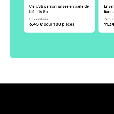
Clé USB personnalisée en paille de
Ensem
blé - 16 Go
fibre 
Prix unitaire :
Prix un
6.45 €
pour
100
pièces
11.3