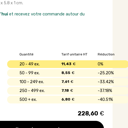
 x 5.8 x 1 cm.
'hui
et recevez votre commande autour du
Quantité
Tarif unitaire HT
Réduction
20 - 49
11,43
€
0%
50 - 99
8,55
€
25.20%
100 - 249
7,61
€
33.42%
250 - 499
7,18
€
37.18%
500 +
6,80
€
40.51%
228,60
€