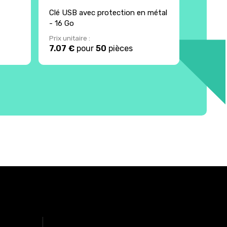
Clé USB avec protection en métal
Clé USB 
- 16 Go
Prix unitaire :
Prix unita
7.07 €
pour
50
pièces
7.28 €