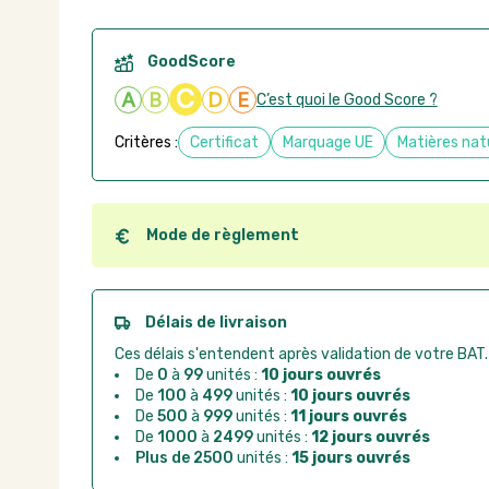
GoodScore
C
A
B
D
E
C’est quoi le Good Score ?
Critères :
Certificat
Marquage UE
Matières nat
Mode de règlement
Quel que soit le mode de règlement, vous pouvez pas
Good Act.
Paiement CB :
paiement sécurisé par carte banc
Délais de livraison
Virement bancaire :
règlement sur facture apr
Ces délais s'entendent après validation de votre BAT.
Chorus Pro :
règlement par mandat administrat
De
0
à
99
unités :
10 jours ouvrés
De
100
à
499
unités :
10 jours ouvrés
De
500
à
999
unités :
11 jours ouvrés
De
1000
à
2499
unités :
12 jours ouvrés
Plus de 2500
unités :
15 jours ouvrés