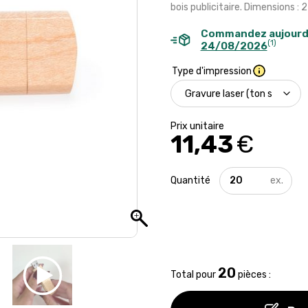
bois publicitaire. Dimensions : 2
Commandez aujourd
(1)
24/08/2026
Type d'impression
11,43
€
quantité
de
Clé
type
USB
et
type
C
20
Total pour
pièces :
en
bois
-