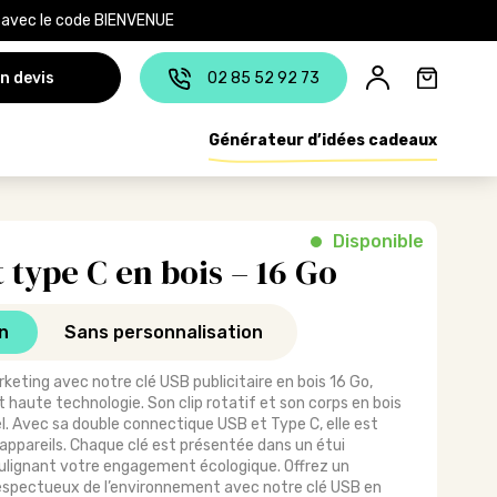
e avec le code BIENVENUE
n devis
02 85 52 92 73
Générateur d’idées cadeaux
Disponible
 type C en bois – 16 Go
n
Sans personnalisation
eting avec notre clé USB publicitaire en bois 16 Go,
 haute technologie. Son clip rotatif et son corps en bois
l. Avec sa double connectique USB et Type C, elle est
appareils. Chaque clé est présentée dans un étui
soulignant votre engagement écologique. Offrez un
respectueux de l’environnement avec notre clé USB en