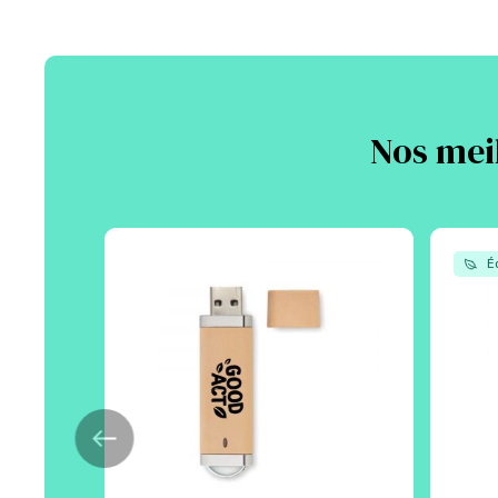
Nos meil
Éc