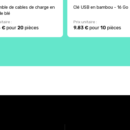
ble de cables de charge en
Clé USB en bambou - 16 Go
de blé
itaire :
Prix unitaire :
4 €
pour
20
pièces
9.83 €
pour
10
pièces