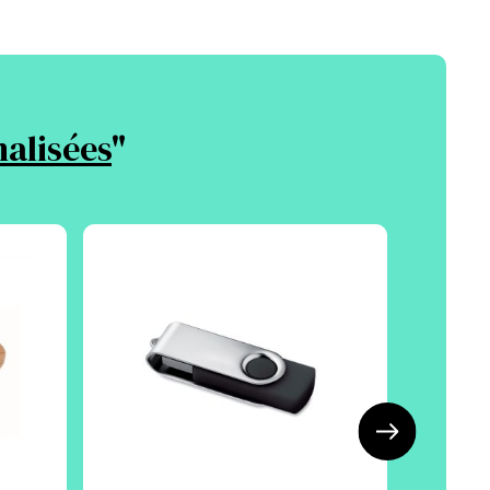
alisées
"
Écol