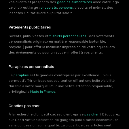
vos clients et prospects des
goodies alimentaires
avec votre logo.
Le choix est large :
chocolats
,
bonbons
, biscuits et même .. des
insectes ! Plutôt sucré ou plutôt salé ?
Vêtements publicitaires
Sweats, pulls, vestes et
t-shirts personnalisés
: des vêtements
personnalisés originaux en matière responsable (coton bio,
recyclé…) pour offrir la meilleure impression de votre équipe lors
des événements ou pour un souvenir offert à vos clients.
Parapluies personnalisés
Le
parapluie
est le goodies d’entreprise par excellence. Il vous
permet d’offrir un beau cadeau tout en offrant une belle visibilité
durable à votre marque. Pour une petite attention responsable,
privilégiez le
Made in France
.
Goodies pas cher
À la recherche d’un petit cadeau d’entreprise
pas cher
? Découvrez
sur Good Act une sélection de gadgets publicitaires économiques,
sans concession sur la qualité. La plupart de ces articles sont