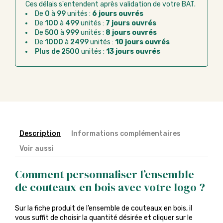
Ces délais s'entendent après validation de votre BAT.
Virement bancaire :
règlement sur facture
De
0
à
99
unités :
6 jours ouvrés
après la commande
De
100
à
499
unités :
7 jours ouvrés
De
500
à
999
unités :
8 jours ouvrés
Chorus Pro :
règlement par mandat
De
1000
à
2499
unités :
10 jours ouvrés
administratif après la commande
Plus de 2500
unités :
13 jours ouvrés
Description
Informations complémentaires
Voir aussi
Comment personnaliser l’ensemble
de couteaux en bois avec votre logo ?
Sur la fiche produit de l’ensemble de couteaux en bois, il
vous suffit de choisir la quantité désirée et cliquer sur le