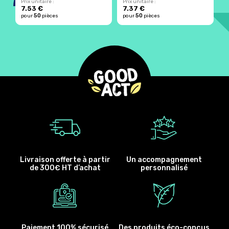
Prix unitaire :
Prix unitaire :
Pr
7.53 €
7.37 €
50
50
pour
pièces
pour
pièces
p
Livraison offerte à partir
Un accompagnement
de 300€ HT d’achat
personnalisé
Paiement 100% sécurisé
Des produits éco-conçus