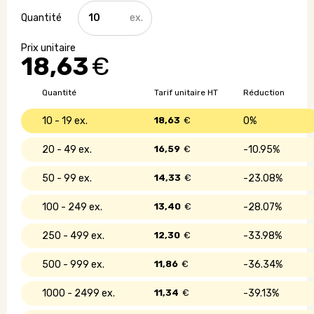
quantité
de
Ensemble
de
18,63
€
5
couteaux
en
Quantité
Tarif unitaire HT
Réduction
bois
10 - 19
18,63
€
0%
20 - 49
16,59
€
10.95%
50 - 99
14,33
€
23.08%
100 - 249
13,40
€
28.07%
250 - 499
12,30
€
33.98%
500 - 999
11,86
€
36.34%
1000 - 2499
11,34
€
39.13%