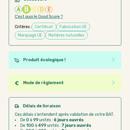
B
A
C
D
E
C’est quoi le Good Score ?
Critères :
Certificat
Fabrication UE
Marquage UE
Matières naturelles
Produit écologique !
Ce produit est éco-conçu, il a été fabriqué à partir de
matériaux recyclés ou recyclables. Ces produits
peuvent plus facilement obtenir une seconde vie
Mode de règlement
après utilisation. L'origine de fabrication du produit
Quel que soit le mode de règlement, vous pouvez
n'entre pas dans les critères d'éco-conception.
passer commande en ligne sur Good Act.
Paiement CB :
paiement sécurisé par carte
Délais de livraison
bancaire
Ces délais s'entendent après validation de votre BAT.
Virement bancaire :
règlement sur facture
De
0
à
99
unités :
6 jours ouvrés
après la commande
De
100
à
499
unités :
7 jours ouvrés