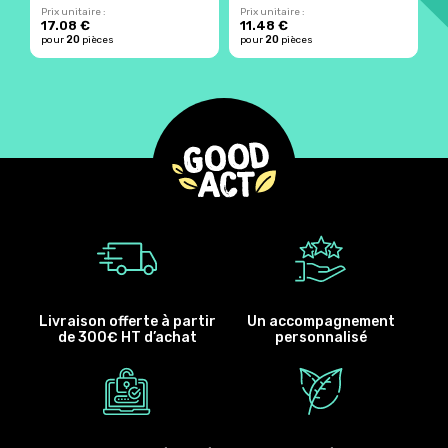
Prix unitaire :
Prix unitaire :
Pr
17.08 €
11.48 €
4
20
20
pour
pièces
pour
pièces
p
Livraison offerte à partir
Un accompagnement
de 300€ HT d’achat
personnalisé