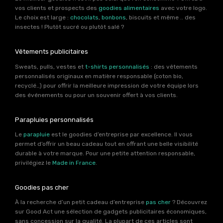
vos clients et prospects des
goodies alimentaires
avec votre logo.
Le choix est large :
chocolats
,
bonbons
, biscuits et même .. des
insectes ! Plutôt sucré ou plutôt salé ?
Vêtements publicitaires
Sweats, pulls, vestes et
t-shirts personnalisés
: des vêtements
personnalisés originaux en matière responsable (coton bio,
recyclé…) pour offrir la meilleure impression de votre équipe lors
des événements ou pour un souvenir offert à vos clients.
Parapluies personnalisés
Le
parapluie
est le goodies d’entreprise par excellence. Il vous
permet d’offrir un beau cadeau tout en offrant une belle visibilité
durable à votre marque. Pour une petite attention responsable,
privilégiez le
Made in France
.
Goodies pas cher
À la recherche d’un petit cadeau d’entreprise
pas cher
? Découvrez
sur Good Act une sélection de gadgets publicitaires économiques,
sans concession sur la qualité. La plupart de ces articles sont