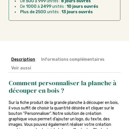
De
500
à
999
unités :
8 jours ouvrés
Chorus Pro :
règlement par mandat
De
1000
à
2499
unités :
10 jours ouvrés
administratif après la commande
Plus de 2500
unités :
13 jours ouvrés
Description
Informations complémentaires
Voir aussi
Comment personnaliser la planche à
découper en bois ?
Sur la fiche produit de la grande planche à découper en bois,
il vous suffit de choisir la quantité désirée et cliquer sur le
bouton “Personnaliser”. Notre solution de création
graphique vous permet d’ajouter un logo, du texte, des
images. Vous pouvez également réaliser votre création