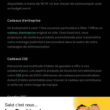
disponibles à moins de 1€ HT. Un bon moyen de communiquer avec
un budget serré.
Cadeaux d'entreprise
Un événement à venir ? Une occasion particulière à fêter ? Offrez un
cadeau d’entreprise
original et utile. Chez Good Act, nous
proposons de nombreux produits promotionnels pour transmettre
votre message publicitaire personnalisé dans le cadre de votre
campagne de communication.
Cadeaux CSE
Découvrez une multitude d’idées de goodies à offrir à vos
collaborateurs. Les experts produits de Good Act ont déniché pour
votre
CSE
près de 2000 références de cadeaux personnalisables.
Autant d’idées potentielles pour trouver le cadeau qui contribuera
à renforcer votre image de marque.
Goodies RSE
Vous souhaitez communiquer en accord avec vos valeurs ? Ca
tombe bien ! Un grand nombre de produits présents sur Good Act