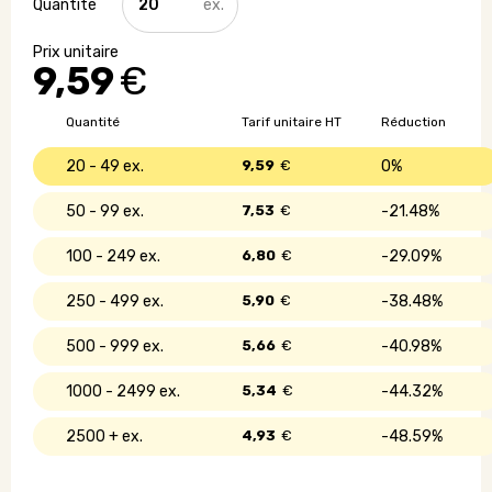
de
Grande
planche
9,59
€
à
découper
en
Quantité
Tarif unitaire HT
Réduction
bois
20 - 49
9,59
€
0%
50 - 99
7,53
€
21.48%
100 - 249
6,80
€
29.09%
250 - 499
5,90
€
38.48%
500 - 999
5,66
€
40.98%
1000 - 2499
5,34
€
44.32%
2500 +
4,93
€
48.59%