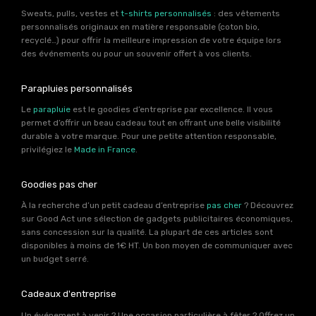
Sweats, pulls, vestes et
t-shirts personnalisés
: des vêtements
personnalisés originaux en matière responsable (coton bio,
recyclé…) pour offrir la meilleure impression de votre équipe lors
des événements ou pour un souvenir offert à vos clients.
Parapluies personnalisés
Le
parapluie
est le goodies d’entreprise par excellence. Il vous
permet d’offrir un beau cadeau tout en offrant une belle visibilité
durable à votre marque. Pour une petite attention responsable,
privilégiez le
Made in France
.
Goodies pas cher
À la recherche d’un petit cadeau d’entreprise
pas cher
? Découvrez
sur Good Act une sélection de gadgets publicitaires économiques,
sans concession sur la qualité. La plupart de ces articles sont
disponibles à moins de 1€ HT. Un bon moyen de communiquer avec
un budget serré.
Cadeaux d'entreprise
Un événement à venir ? Une occasion particulière à fêter ? Offrez un