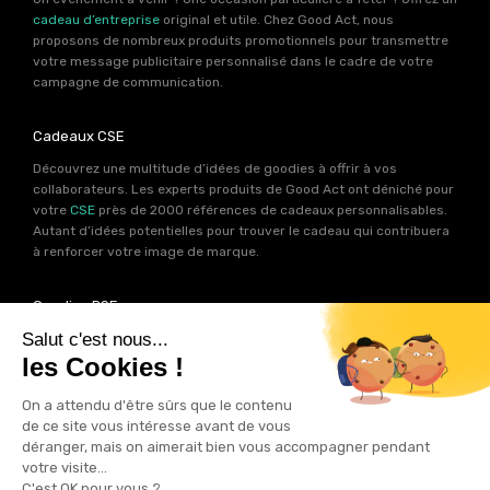
cadeau d’entreprise
original et utile. Chez Good Act, nous
proposons de nombreux produits promotionnels pour transmettre
votre message publicitaire personnalisé dans le cadre de votre
campagne de communication.
Cadeaux CSE
Découvrez une multitude d’idées de goodies à offrir à vos
collaborateurs. Les experts produits de Good Act ont déniché pour
votre
CSE
près de 2000 références de cadeaux personnalisables.
Autant d’idées potentielles pour trouver le cadeau qui contribuera
à renforcer votre image de marque.
Goodies RSE
Vous souhaitez communiquer en accord avec vos valeurs ? Ca
tombe bien ! Un grand nombre de produits présents sur Good Act
sont fabriqués en France et en Europe.
Notre sélection RSE
vous
permet de trouver un goodies parfait pour votre campagne de
communication. Des produits fabriqués avec amour dans de
bonnes conditions et un impact limité sur la planête.