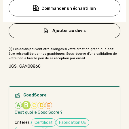
Commander un échantillon
Ajouter au devis
UGS : GAMO8860
GoodScore
B
A
C
D
E
C’est quoi le Good Score ?
Critères :
Certificat
Fabrication UE