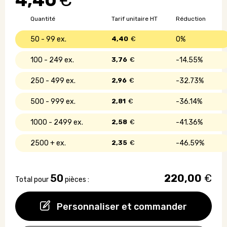
4,40
€
découper
en
Quantité
Tarif unitaire HT
Réduction
bois
50 - 99
4,40
€
0%
100 - 249
3,76
€
14.55%
250 - 499
2,96
€
32.73%
500 - 999
2,81
€
36.14%
1000 - 2499
2,58
€
41.36%
2500 +
2,35
€
46.59%
50
220,00
€
Total pour
pièces :
Personnaliser et commander