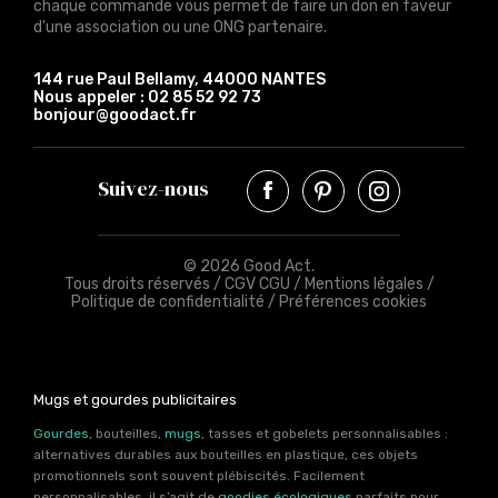
chaque commande vous permet de faire un don en faveur
d'une association ou une ONG partenaire.
144 rue Paul Bellamy, 44000 NANTES
Nous appeler :
02 85 52 92 73
bonjour@goodact.fr
Suivez-nous
© 2026 Good Act.
Tous droits réservés /
CGV CGU
/
Mentions légales
/
Politique de confidentialité
/
Préférences cookies
Mugs et gourdes publicitaires
Gourdes
, bouteilles,
mugs
, tasses et gobelets personnalisables :
alternatives durables aux bouteilles en plastique, ces objets
promotionnels sont souvent plébiscités. Facilement
personnalisables, il s’agit de
goodies écologiques
parfaits pour