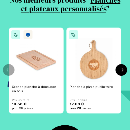
Nos meilleurs produits "
Planches
et plateaux personnalisés
"
Grande planche à découper
Planche à pizza publicitaire
P
en bois
p
Prix unitaire :
Prix unitaire :
Pr
10.38 €
17.08 €
1
20
20
pour
pièces
pour
pièces
p