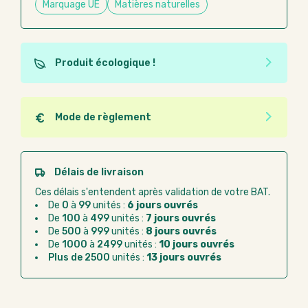
Marquage UE
Matières naturelles
Produit écologique !
Ce produit est éco-conçu, il a été fabriqué à partir de
matériaux recyclés ou recyclables. Ces produits
peuvent plus facilement obtenir une seconde vie
Mode de règlement
après utilisation. L'origine de fabrication du produit
Quel que soit le mode de règlement, vous pouvez
n'entre pas dans les critères d'éco-conception.
passer commande en ligne sur Good Act.
Paiement CB :
paiement sécurisé par carte
Délais de livraison
bancaire
Ces délais s'entendent après validation de votre BAT.
Virement bancaire :
règlement sur facture
De
0
à
99
unités :
6 jours ouvrés
après la commande
De
100
à
499
unités :
7 jours ouvrés
De
500
à
999
unités :
8 jours ouvrés
Chorus Pro :
règlement par mandat
De
1000
à
2499
unités :
10 jours ouvrés
administratif après la commande
Plus de 2500
unités :
13 jours ouvrés