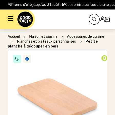
🎁Promo d'été jusqu'au 31 août : 5% de remise sur tout le site
Rechercher :
Accueil
>
Maison et cuisine
>
Accessoires de cuisine
>
Planches et plateaux personnalisés
>
Petite
planche à découper en bois
B