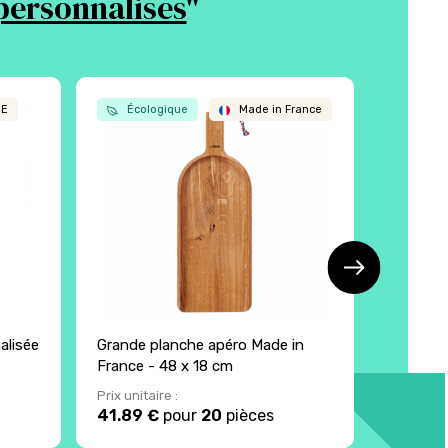
personnalisés
"
UE
Écologique
Made in France
Écol
alisée
Grande planche apéro Made in
Planche
France - 48 x 18 cm
Prix unitaire :
Prix unita
41.89 €
pour
20
pièces
19.53 