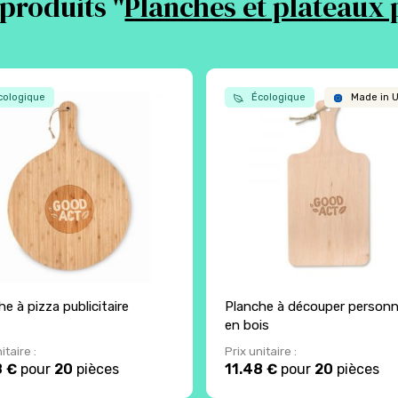
produits "
Planches et plateaux 
ologique
Écologique
Made in 
e à pizza publicitaire
Planche à découper personn
en bois
itaire :
Prix unitaire :
8 €
pour
20
pièces
11.48 €
pour
20
pièces