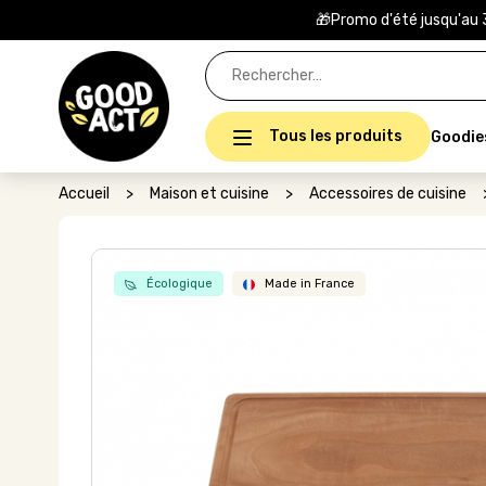
🎁Promo d'été jusqu'au 
Rechercher :
Tous les produits
Goodie
Accueil
>
Maison et cuisine
>
Accessoires de cuisine
Écologique
Made in France