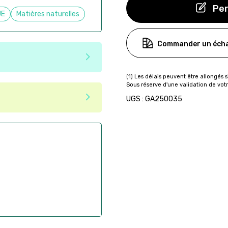
Per
UE
Matières naturelles
Commander un écha
e matériaux recyclés ou
tenir une seconde vie après
 pas dans les critères d'éco-
UGS : GA250035
ser commande en ligne sur
aire
ès la commande
if après la commande