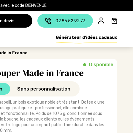
e avec le code BIENVENUE
n devis
02 85 52 92 73
Générateur d’idées cadeaux
de in France
Disponible
ouper Made in France
n
Sans personnalisation
apelli, un bois exotique noble et résistant. Dotée d’une
n usage pratique et professionnel, elle combine
 et fonctionnalité. Poids de 1075 g, conditionnée sous
s de bouche, les cadeaux clients ou les événements
votre logo pour un impact publicitaire durable dans les
210 mm.