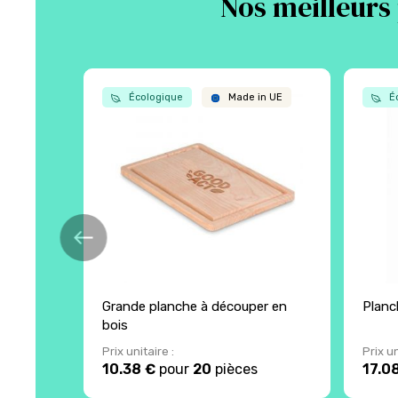
Nos meilleurs 
Écologique
Made in UE
Éc
Grande planche à découper en
Planch
bois
Prix unitaire :
Prix un
10.38 €
pour
20
pièces
17.0