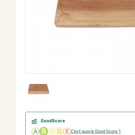
GoodScore
B
A
C
D
E
C’est quoi le Good Score ?