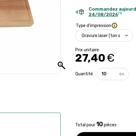
Commandez aujourd
(1)
24/08/2026
Type d'impression
27,40
€
quantité
de
Planche
à
découper
Made
in
France
10
Total pour
pièces :