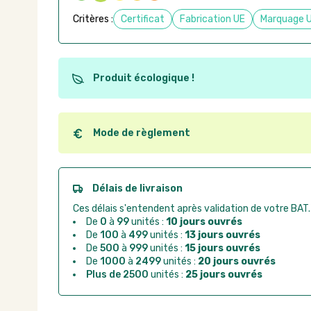
Critères :
Certificat
Fabrication UE
Marquage 
Produit écologique !
Ce produit est éco-conçu, il a été fabriqué à partir d
recyclables. Ces produits peuvent plus facilement ob
utilisation. L'origine de fabrication du produit n'entre
Mode de règlement
conception.
Quel que soit le mode de règlement, vous pouvez pas
Good Act.
Paiement CB :
paiement sécurisé par carte banc
Délais de livraison
Virement bancaire :
règlement sur facture apr
Ces délais s'entendent après validation de votre BAT.
Chorus Pro :
règlement par mandat administrat
De
0
à
99
unités :
10 jours ouvrés
De
100
à
499
unités :
13 jours ouvrés
De
500
à
999
unités :
15 jours ouvrés
De
1000
à
2499
unités :
20 jours ouvrés
Plus de 2500
unités :
25 jours ouvrés