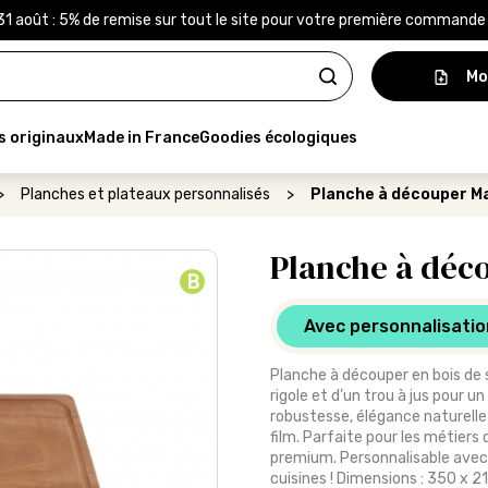
31 août : 5% de remise sur tout le site pour votre première command
Mo
s originaux
Made in France
Goodies écologiques
>
Planches et plateaux personnalisés
>
Planche à découper Ma
Planche à déc
B
Avec personnalisatio
Planche à découper en bois de s
rigole et d’un trou à jus pour u
robustesse, élégance naturelle
film. Parfaite pour les métier
premium. Personnalisable avec 
cuisines ! Dimensions : 350 x 