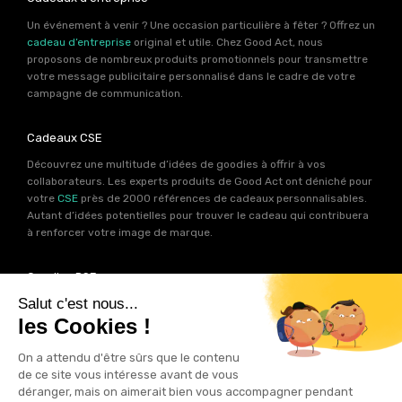
Un événement à venir ? Une occasion particulière à fêter ? Offrez un
cadeau d’entreprise
original et utile. Chez Good Act, nous
proposons de nombreux produits promotionnels pour transmettre
votre message publicitaire personnalisé dans le cadre de votre
campagne de communication.
Cadeaux CSE
Découvrez une multitude d’idées de goodies à offrir à vos
collaborateurs. Les experts produits de Good Act ont déniché pour
votre
CSE
près de 2000 références de cadeaux personnalisables.
Autant d’idées potentielles pour trouver le cadeau qui contribuera
à renforcer votre image de marque.
Goodies RSE
Vous souhaitez communiquer en accord avec vos valeurs ? Ca
tombe bien ! Un grand nombre de produits présents sur Good Act
sont fabriqués en France et en Europe.
Notre sélection RSE
vous
permet de trouver un goodies parfait pour votre campagne de
communication. Des produits fabriqués avec amour dans de
bonnes conditions et un impact limité sur la planête.