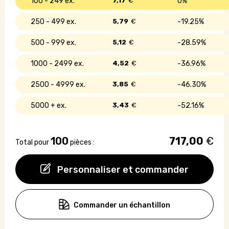
100 - 249
7,17
€
0%
250 - 499
5,79
€
19.25%
500 - 999
5,12
€
28.59%
1000 - 2499
4,52
€
36.96%
2500 - 4999
3,85
€
46.30%
5000 +
3,43
€
52.16%
100
717,00
€
Total pour
pièces :
Personnaliser et commander
Commander un échantillon