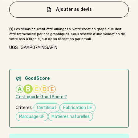
Ajouter au devis
UGS : GAMP07MINISAPIN
GoodScore
B
A
C
D
E
C’est quoi le Good Score ?
Critères :
Certificat
Fabrication UE
Marquage UE
Matières naturelles