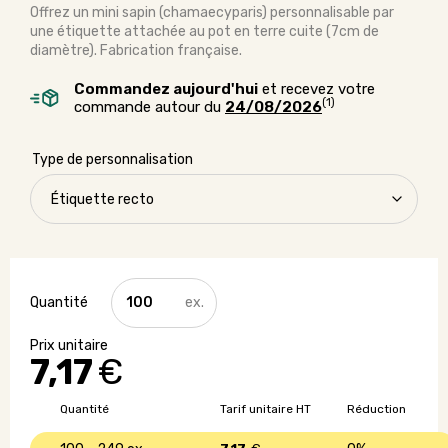
Offrez un mini sapin (chamaecyparis) personnalisable par
une étiquette attachée au pot en terre cuite (7cm de
diamètre). Fabrication française.
Commandez aujourd'hui
et recevez votre
(1)
commande autour du
24/08/2026
Type de personnalisation
quantité
de
Mini
sapin
7,17
€
avec
pot
en
Quantité
Tarif unitaire HT
Réduction
terre
cuite