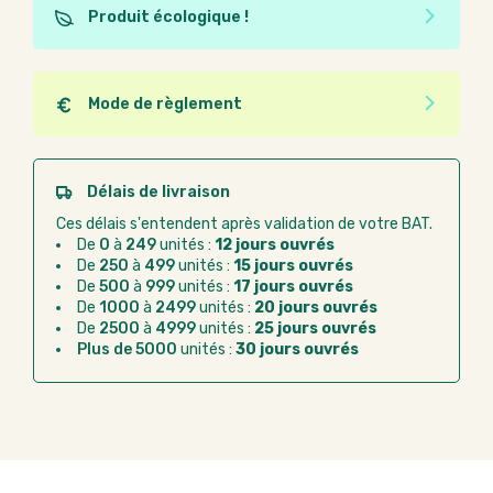
Produit écologique !
Ce produit est éco-conçu, il a été fabriqué à partir de
matériaux recyclés ou recyclables. Ces produits
peuvent plus facilement obtenir une seconde vie
Mode de règlement
après utilisation. L'origine de fabrication du produit
Quel que soit le mode de règlement, vous pouvez
n'entre pas dans les critères d'éco-conception.
passer commande en ligne sur Good Act.
Paiement CB :
paiement sécurisé par carte
Délais de livraison
bancaire
Ces délais s'entendent après validation de votre BAT.
Virement bancaire :
règlement sur facture
De
0
à
249
unités :
12 jours ouvrés
après la commande
De
250
à
499
unités :
15 jours ouvrés
De
500
à
999
unités :
17 jours ouvrés
Chorus Pro :
règlement par mandat
De
1000
à
2499
unités :
20 jours ouvrés
administratif après la commande
De
2500
à
4999
unités :
25 jours ouvrés
Plus de 5000
unités :
30 jours ouvrés