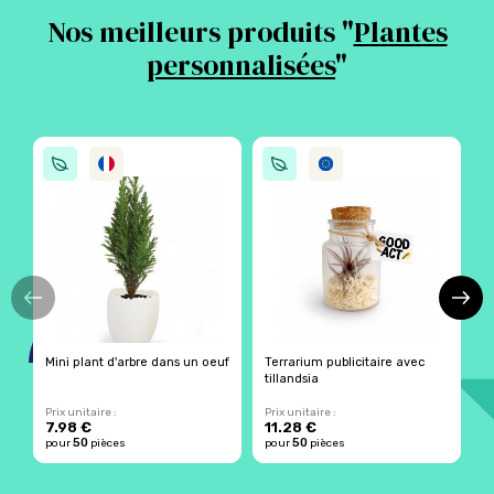
Nos meilleurs produits "
Plantes
personnalisées
"
Mini plant d'arbre dans un oeuf
Terrarium publicitaire avec
T
tillandsia
s
Prix unitaire :
Prix unitaire :
Pr
7.98 €
11.28 €
1
50
50
pour
pièces
pour
pièces
p