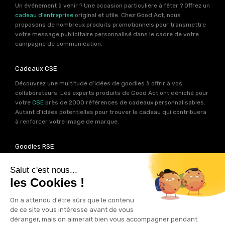
Un événement à venir ? Une occasion particulière à fêter ? Offrez un
cadeau d’entreprise
original et utile. Chez Good Act, nous
proposons de nombreux produits promotionnels pour transmettre
votre message publicitaire personnalisé dans le cadre de votre
campagne de communication.
Cadeaux CSE
Découvrez une multitude d’idées de goodies à offrir à vos
collaborateurs. Les experts produits de Good Act ont déniché pour
votre
CSE
près de 2000 références de cadeaux personnalisables.
Autant d’idées potentielles pour trouver le cadeau qui contribuera
à renforcer votre image de marque.
Goodies RSE
Vous souhaitez communiquer en accord avec vos valeurs ? Ca
tombe bien ! Un grand nombre de produits présents sur Good Act
sont fabriqués en France et en Europe.
Notre sélection RSE
vous
permet de trouver un goodies parfait pour votre campagne de
communication. Des produits fabriqués avec amour dans de
bonnes conditions et un impact limité sur la planête.