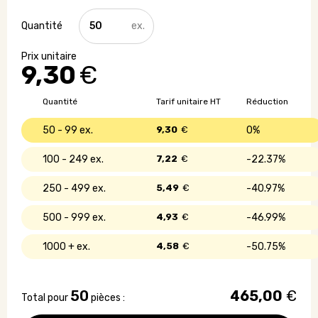
quantité
de
Arbre
à
9,30
€
offrir
avec
sac
Quantité
Tarif unitaire HT
Réduction
à
planter
50 - 99
9,30
€
0%
100 - 249
7,22
€
22.37%
250 - 499
5,49
€
40.97%
500 - 999
4,93
€
46.99%
1000 +
4,58
€
50.75%
50
465,00
€
Total pour
pièces :