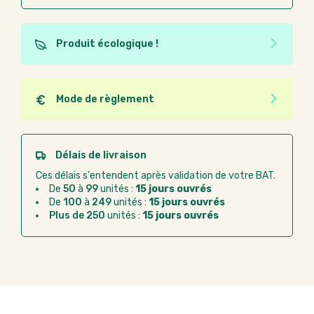
Produit écologique !
Ce produit est éco-conçu, il a été fabriqué à partir de
matériaux recyclés ou recyclables. Ces produits
peuvent plus facilement obtenir une seconde vie
Mode de règlement
après utilisation. L'origine de fabrication du produit
Quel que soit le mode de règlement, vous pouvez
n'entre pas dans les critères d'éco-conception.
passer commande en ligne sur Good Act.
Paiement CB :
paiement sécurisé par carte
Délais de livraison
bancaire
Ces délais s'entendent après validation de votre BAT.
Virement bancaire :
règlement sur facture
De
50
à
99
unités :
15 jours ouvrés
après la commande
De
100
à
249
unités :
15 jours ouvrés
Plus de 250
unités :
15 jours ouvrés
Chorus Pro :
règlement par mandat
administratif après la commande