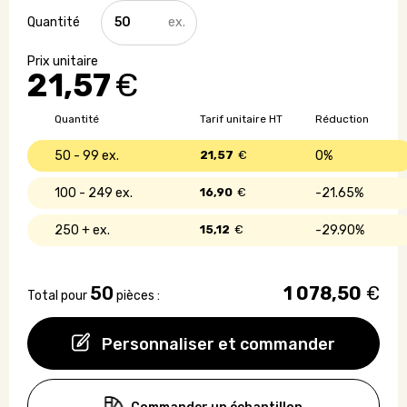
quantité
de
Porte
crayons
21,57
€
en
bois
avec
Quantité
Tarif unitaire HT
Réduction
plante
50 - 99
21,57
€
0%
100 - 249
16,90
€
21.65%
250 +
15,12
€
29.90%
50
1 078,50
€
Total pour
pièces :
Personnaliser et commander