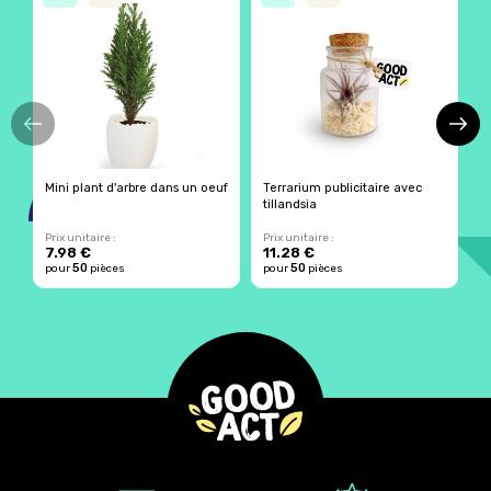
Mini plant d'arbre dans un oeuf
Terrarium publicitaire avec
T
tillandsia
s
Prix unitaire :
Prix unitaire :
Pr
7.98 €
11.28 €
1
50
50
pour
pièces
pour
pièces
p