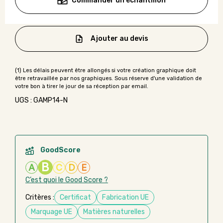
Commander un échantillon
Ajouter au devis
UGS : GAMP14-N
GoodScore
B
A
C
D
E
C’est quoi le Good Score ?
Critères :
Certificat
Fabrication UE
Marquage UE
Matières naturelles