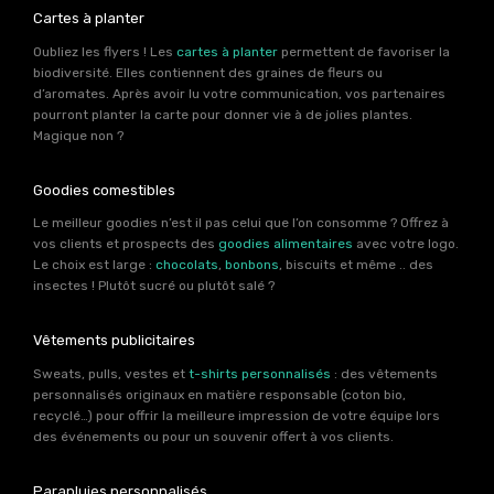
Cartes à planter
Oubliez les flyers ! Les
cartes à planter
permettent de favoriser la
biodiversité. Elles contiennent des graines de fleurs ou
d’aromates. Après avoir lu votre communication, vos partenaires
pourront planter la carte pour donner vie à de jolies plantes.
Magique non ?
Goodies comestibles
Le meilleur goodies n’est il pas celui que l’on consomme ? Offrez à
vos clients et prospects des
goodies alimentaires
avec votre logo.
Le choix est large :
chocolats
,
bonbons
, biscuits et même .. des
insectes ! Plutôt sucré ou plutôt salé ?
Vêtements publicitaires
Sweats, pulls, vestes et
t-shirts personnalisés
: des vêtements
personnalisés originaux en matière responsable (coton bio,
recyclé…) pour offrir la meilleure impression de votre équipe lors
des événements ou pour un souvenir offert à vos clients.
Parapluies personnalisés