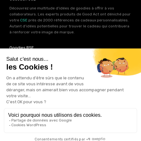
Découvrez une multitude d’idées de goodies à offrir à vos
collaborateurs. Les experts produits de Good Act ont déniché pour
votre
CSE
près de 2000 références de cadeaux personnalisables.
Autant d’idées potentielles pour trouver le cadeau qui contribuera
à renforcer votre image de marque.
Goodies RSE
Vous souhaitez communiquer en accord avec vos valeurs ? Ca
tombe bien ! Un grand nombre de produits présents sur Good Act
sont fabriqués en France et en Europe.
Notre sélection RSE
vous
permet de trouver un goodies parfait pour votre campagne de
communication. Des produits fabriqués avec amour dans de
bonnes conditions et un impact limité sur la planête.