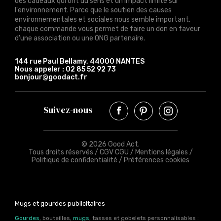
des cadeaux qui ont du sens et un impact limité sur
l'environnement. Parce que le soutien des causes
environnementales et sociales nous semble important,
chaque commande vous permet de faire un don en faveur
d'une association ou une ONG partenaire.
144 rue Paul Bellamy, 44000 NANTES
Nous appeler :
02 85 52 92 73
bonjour@goodact.fr
Suivez-nous
© 2026 Good Act.
Tous droits réservés /
CGV CGU
/
Mentions légales
/
Politique de confidentialité
/
Préférences cookies
Mugs et gourdes publicitaires
Gourdes
, bouteilles,
mugs
, tasses et gobelets personnalisables :