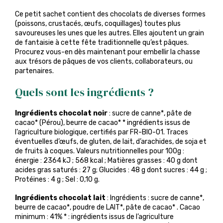
Ce petit sachet contient des chocolats de diverses formes
(poissons, crustacés, œufs, coquillages) toutes plus
savoureuses les unes que les autres. Elles ajoutent un grain
de fantaisie à cette fête traditionnelle qu’est pâques.
Procurez vous-en dès maintenant pour embellir la chasse
aux trésors de pâques de vos clients, collaborateurs, ou
partenaires.
Quels sont les ingrédients ?
Ingrédients chocolat noir
: sucre de canne*, pâte de
cacao* (Pérou), beurre de cacao* * ingrédients issus de
l’agriculture biologique, certifiés par FR-BIO-01. Traces
éventuelles d’œufs, de gluten, de lait, d’arachides, de soja et
de fruits à coques. Valeurs nutritionnelles pour 100g :
énergie : 2364 kJ ; 568 kcal ; Matières grasses : 40 g dont
acides gras saturés : 27 g; Glucides : 48 g dont sucres : 44 g ;
Protéines : 4 g ; Sel : 0,10 g.
Ingrédients chocolat lait
: Ingrédients : sucre de canne*,
beurre de cacao*, poudre de LAIT*, pâte de cacao* . Cacao
minimum : 41% * : ingrédients issus de l’agriculture