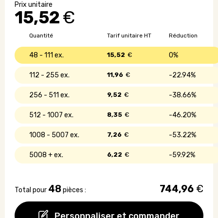
de
15,52
€
friture
au
chocolat
Quantité
Tarif unitaire HT
Réduction
bio
48 - 111
15,52
€
0%
112 - 255
11,96
€
22.94%
256 - 511
9,52
€
38.66%
512 - 1007
8,35
€
46.20%
1008 - 5007
7,26
€
53.22%
5008 +
6,22
€
59.92%
48
744,96
€
Total pour
pièces :
Personnaliser et commander