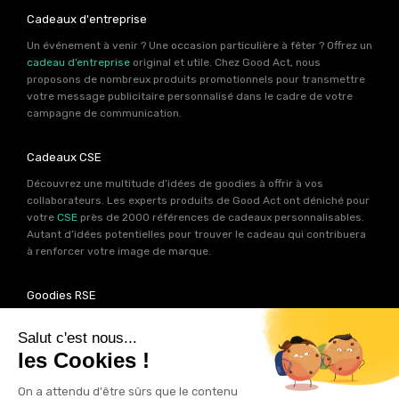
Cadeaux d'entreprise
Un événement à venir ? Une occasion particulière à fêter ? Offrez un
cadeau d’entreprise
original et utile. Chez Good Act, nous
proposons de nombreux produits promotionnels pour transmettre
votre message publicitaire personnalisé dans le cadre de votre
campagne de communication.
Cadeaux CSE
Découvrez une multitude d’idées de goodies à offrir à vos
collaborateurs. Les experts produits de Good Act ont déniché pour
votre
CSE
près de 2000 références de cadeaux personnalisables.
Autant d’idées potentielles pour trouver le cadeau qui contribuera
à renforcer votre image de marque.
Goodies RSE
Vous souhaitez communiquer en accord avec vos valeurs ? Ca
tombe bien ! Un grand nombre de produits présents sur Good Act
sont fabriqués en France et en Europe.
Notre sélection RSE
vous
permet de trouver un goodies parfait pour votre campagne de
communication. Des produits fabriqués avec amour dans de