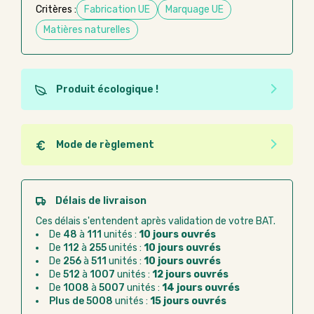
Critères :
Fabrication UE
Marquage UE
Matières naturelles
Produit écologique !
Ce produit est éco-conçu, il a été fabriqué à partir de
matériaux recyclés ou recyclables. Ces produits
peuvent plus facilement obtenir une seconde vie
Mode de règlement
après utilisation. L'origine de fabrication du produit
Quel que soit le mode de règlement, vous pouvez
n'entre pas dans les critères d'éco-conception.
passer commande en ligne sur Good Act.
Paiement CB :
paiement sécurisé par carte
Délais de livraison
bancaire
Ces délais s'entendent après validation de votre BAT.
Virement bancaire :
règlement sur facture
De
48
à
111
unités :
10 jours ouvrés
après la commande
De
112
à
255
unités :
10 jours ouvrés
De
256
à
511
unités :
10 jours ouvrés
Chorus Pro :
règlement par mandat
De
512
à
1007
unités :
12 jours ouvrés
administratif après la commande
De
1008
à
5007
unités :
14 jours ouvrés
Plus de 5008
unités :
15 jours ouvrés