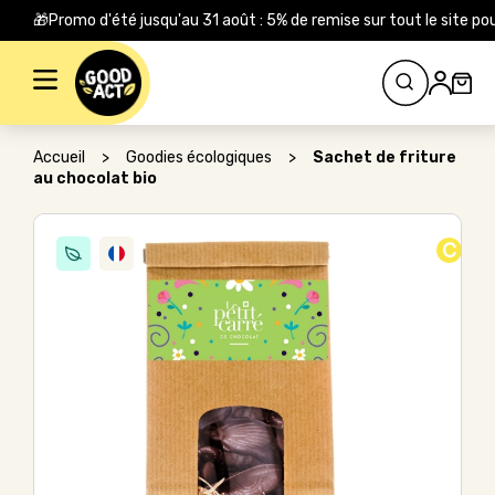
🎁Promo d'été jusqu'au 31 août : 5% de remise sur tout le site
Rechercher :
Accueil
>
Goodies écologiques
>
Sachet de friture
au chocolat bio
C