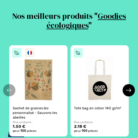
Nos meilleurs produits "
Goodies
écologiques
"
Sachet de graines bio
Tote bag en coton 140 gr/m²
S
personnalisé - Sauvons les
s
abeilles
Prix unitaire :
Prix unitaire :
Pr
1.50 €
2.18 €
1
100
100
pour
pièces
pour
pièces
p