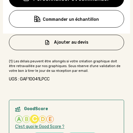
Commander un échantillon
Ajouter au devis
UGS : GAF10041LPCC
GoodScore
C
A
B
D
E
C’est quoi le Good Score ?