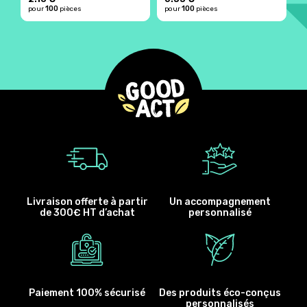
100
100
pour
pièces
pour
pièces
p
Livraison offerte à partir
Un accompagnement
de 300€ HT d’achat
personnalisé
Paiement 100% sécurisé
Des produits éco-conçus
personnalisés