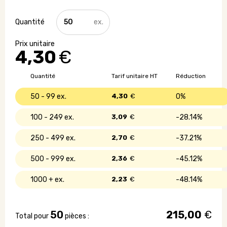
quantité
de
Tote
bag
4,30
€
couleurs
en
coton
Quantité
Tarif unitaire HT
Réduction
biologique
-
50 - 99
4,30
€
0%
140g/m2
100 - 249
3,09
€
28.14%
250 - 499
2,70
€
37.21%
500 - 999
2,36
€
45.12%
1000 +
2,23
€
48.14%
50
215,00
€
Total pour
pièces :