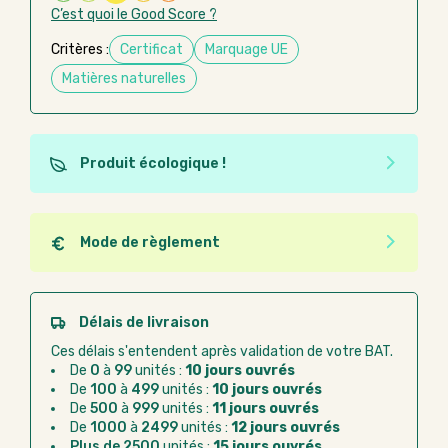
C’est quoi le Good Score ?
Critères :
Certificat
Marquage UE
Matières naturelles
Produit écologique !
Ce produit est éco-conçu, il a été fabriqué à partir de
matériaux recyclés ou recyclables. Ces produits
peuvent plus facilement obtenir une seconde vie
Mode de règlement
après utilisation. L'origine de fabrication du produit
Quel que soit le mode de règlement, vous pouvez
n'entre pas dans les critères d'éco-conception.
passer commande en ligne sur Good Act.
Paiement CB :
paiement sécurisé par carte
Délais de livraison
bancaire
Ces délais s'entendent après validation de votre BAT.
Virement bancaire :
règlement sur facture
De
0
à
99
unités :
10 jours ouvrés
après la commande
De
100
à
499
unités :
10 jours ouvrés
De
500
à
999
unités :
11 jours ouvrés
Chorus Pro :
règlement par mandat
De
1000
à
2499
unités :
12 jours ouvrés
administratif après la commande
Plus de 2500
unités :
15 jours ouvrés