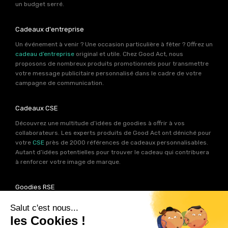
un budget serré.
Cadeaux d'entreprise
Un événement à venir ? Une occasion particulière à fêter ? Offrez un
cadeau d’entreprise
original et utile. Chez Good Act, nous
proposons de nombreux produits promotionnels pour transmettre
votre message publicitaire personnalisé dans le cadre de votre
campagne de communication.
Cadeaux CSE
Découvrez une multitude d’idées de goodies à offrir à vos
collaborateurs. Les experts produits de Good Act ont déniché pour
votre
CSE
près de 2000 références de cadeaux personnalisables.
Autant d’idées potentielles pour trouver le cadeau qui contribuera
à renforcer votre image de marque.
Goodies RSE
Vous souhaitez communiquer en accord avec vos valeurs ? Ca
tombe bien ! Un grand nombre de produits présents sur Good Act
sont fabriqués en France et en Europe.
Notre sélection RSE
vous