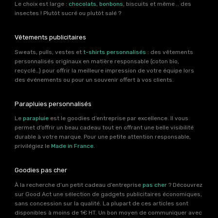
Le choix est large :
chocolats
,
bonbons
, biscuits et même .. des
insectes ! Plutôt sucré ou plutôt salé ?
Vêtements publicitaires
Sweats, pulls, vestes et
t-shirts personnalisés
: des vêtements
personnalisés originaux en matière responsable (coton bio,
recyclé…) pour offrir la meilleure impression de votre équipe lors
des événements ou pour un souvenir offert à vos clients.
Parapluies personnalisés
Le
parapluie
est le goodies d’entreprise par excellence. Il vous
permet d’offrir un beau cadeau tout en offrant une belle visibilité
durable à votre marque. Pour une petite attention responsable,
privilégiez le
Made in France
.
Goodies pas cher
À la recherche d’un petit cadeau d’entreprise
pas cher
? Découvrez
sur Good Act une sélection de gadgets publicitaires économiques,
sans concession sur la qualité. La plupart de ces articles sont
disponibles à moins de 1€ HT. Un bon moyen de communiquer avec