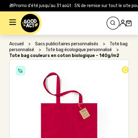
🎁Promo d'été jusqu'au 31 août : 5% de remise sur tout le site
Rechercher :
Accueil
>
Sacs publicitaires personnalisés
>
Tote bag
personnalisé
>
Tote bag écologique personnalisé
>
Tote bag couleurs en coton biologique – 140g/m2
C