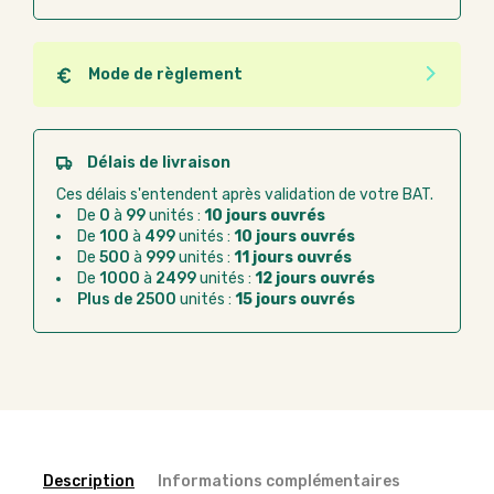
Mode de règlement
Quel que soit le mode de règlement, vous pouvez
passer commande en ligne sur Good Act.
Paiement CB :
paiement sécurisé par carte
Délais de livraison
bancaire
Ces délais s'entendent après validation de votre BAT.
Virement bancaire :
règlement sur facture
De
0
à
99
unités :
10 jours ouvrés
après la commande
De
100
à
499
unités :
10 jours ouvrés
De
500
à
999
unités :
11 jours ouvrés
Chorus Pro :
règlement par mandat
De
1000
à
2499
unités :
12 jours ouvrés
administratif après la commande
Plus de 2500
unités :
15 jours ouvrés
Description
Informations complémentaires