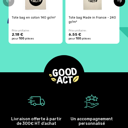
Tote bag en coton 140 gr/m²
Tote bag Made in France - 240
T
gr/m²
Prix unitaire :
Prix unitaire :
Pr
2.18 €
6.55 €
2
100
100
pour
pièces
pour
pièces
p
Livraison offerte à partir
Un accompagnement
de 300€ HT d’achat
personnalisé