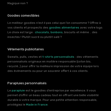
Magique non ?
Goodies comestibles
Le meilleur goodies n’est il pas celui que l’on consomme ? Offrez à
vos clients et prospects des
goodies alimentaires
avec votre logo.
Le choix est large :
chocolats
,
bonbons
, biscuits et même .. des
insectes ! Plutôt sucré ou plutôt salé ?
Vêtements publicitaires
Sweats, pulls, vestes et
t-shirts personnalisés
: des vêtements
personnalisés originaux en matière responsable (coton bio,
recyclé…) pour offrir la meilleure impression de votre équipe lors
des événements ou pour un souvenir offert à vos clients.
Parapluies personnalisés
Le
parapluie
est le goodies d’entreprise par excellence. Il vous
permet d’offrir un beau cadeau tout en offrant une belle visibilité
durable à votre marque. Pour une petite attention responsable,
privilégiez le
Made in France
.