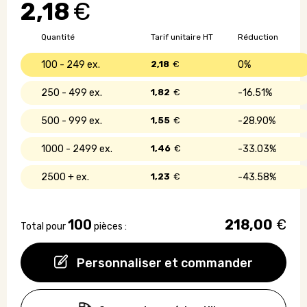
2,18
€
noir
en
coton
Quantité
Tarif unitaire HT
Réduction
-
105
100 - 249
2,18
€
0%
g/m2
250 - 499
1,82
€
16.51%
500 - 999
1,55
€
28.90%
1000 - 2499
1,46
€
33.03%
2500 +
1,23
€
43.58%
100
218,00
€
Total pour
pièces :
Personnaliser et commander