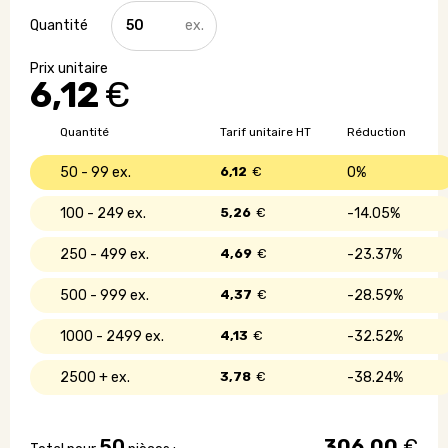
quantité
de
Tote
bag
6,12
€
pliable
en
coton
Quantité
Tarif unitaire HT
Réduction
recyclé
50 - 99
6,12
€
0%
100 - 249
5,26
€
14.05%
250 - 499
4,69
€
23.37%
500 - 999
4,37
€
28.59%
1000 - 2499
4,13
€
32.52%
2500 +
3,78
€
38.24%
50
306,00
€