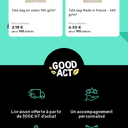
Tote bag en coton 140 gr/m²
Tote bag Made in France - 240
T
gr/m²
Prix unitaire :
Prix unitaire :
Pr
2.18 €
6.55 €
2
100
100
pour
pièces
pour
pièces
p
Livraison offerte à partir
Un accompagnement
de 300€ HT d’achat
personnalisé