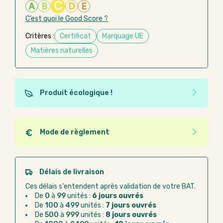
C
A
B
D
E
C’est quoi le Good Score ?
Critères :
Certificat
Marquage UE
Matières naturelles
Produit écologique !
Ce produit est éco-conçu, il a été fabriqué à partir de
matériaux recyclés ou recyclables. Ces produits
peuvent plus facilement obtenir une seconde vie
Mode de règlement
après utilisation. L'origine de fabrication du produit
Quel que soit le mode de règlement, vous pouvez
n'entre pas dans les critères d'éco-conception.
passer commande en ligne sur Good Act.
Paiement CB :
paiement sécurisé par carte
Délais de livraison
bancaire
Ces délais s'entendent après validation de votre BAT.
Virement bancaire :
règlement sur facture
De
0
à
99
unités :
6 jours ouvrés
après la commande
De
100
à
499
unités :
7 jours ouvrés
De
500
à
999
unités :
8 jours ouvrés
Chorus Pro :
règlement par mandat