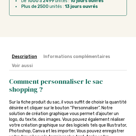
De
1000
à
2499
unités :
10 jours ouvrés
administratif après la commande
Plus de 2500
unités :
13 jours ouvrés
Description
Informations complémentaires
Voir aussi
Comment personnaliser le sac
shopping ?
Sur la fiche produit du sac, il vous suffit de choisir la quantité
désirée et cliquer sur le bouton “Personnaliser”. Notre
solution de création graphique vous permet d’ajouter un
logo, du texte, des images. Vous pouvez également réaliser
votre création graphique sur des logiciels tels que Illustrator,
Photoshop, Canva et les importer. Vous pouvez enregistrer