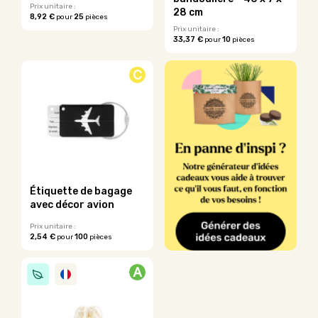
du
du
Prix unitaire :
28 cm
8,92 €
25
pour
pièces
produit
produit
Ce
Prix unitaire :
33,37 €
10
pour
pièces
produit
Ce
a
produit
plusieurs
C
a
variations.
plusieurs
Les
variations.
options
Les
peuvent
options
être
peuvent
choisies
être
sur
choisies
la
sur
page
Étiquette de bagage
la
du
avec décor avion
page
produit
du
Prix unitaire :
2,54 €
100
pour
pièces
produit
A