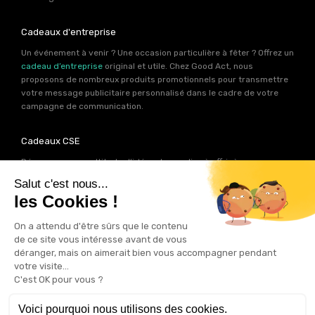
Cadeaux d'entreprise
Un événement à venir ? Une occasion particulière à fêter ? Offrez un
cadeau d’entreprise
original et utile. Chez Good Act, nous
proposons de nombreux produits promotionnels pour transmettre
votre message publicitaire personnalisé dans le cadre de votre
campagne de communication.
Cadeaux CSE
Découvrez une multitude d’idées de goodies à offrir à vos
collaborateurs. Les experts produits de Good Act ont déniché pour
votre
CSE
près de 2000 références de cadeaux personnalisables.
Autant d’idées potentielles pour trouver le cadeau qui contribuera
à renforcer votre image de marque.
Goodies RSE
Vous souhaitez communiquer en accord avec vos valeurs ? Ca
tombe bien ! Un grand nombre de produits présents sur Good Act
sont fabriqués en France et en Europe.
Notre sélection RSE
vous
permet de trouver un goodies parfait pour votre campagne de