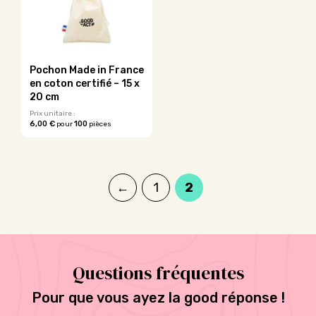
Pochon Made in France
en coton certifié – 15 x
20 cm
Prix unitaire :
6,00 €
100
pour
pièces
Ce
produit
a
plusieurs
←
1
2
variations.
Les
options
peuvent
être
choisies
Questions fréquentes
sur
la
Pour que vous ayez la good réponse !
page
du