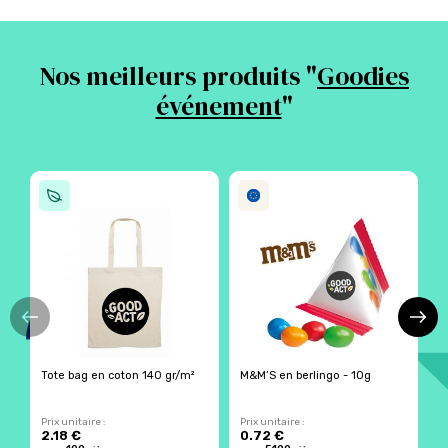
Nos meilleurs produits "
Goodies
événement
"
Tote bag en coton 140 gr/m²
M&M’S en berlingo - 10g
P
o
Prix unitaire :
Prix unitaire :
Pr
2.18 €
0.72 €
5