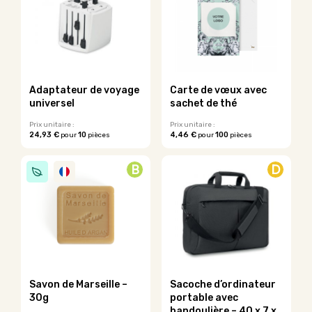
variations.
variations.
Les
Les
options
options
peuvent
peuvent
être
être
choisies
choisies
sur
sur
Adaptateur de voyage
Carte de vœux avec
la
la
universel
sachet de thé
page
page
du
du
Prix unitaire :
Prix unitaire :
24,93 €
10
4,46 €
100
pour
pièces
pour
pièces
produit
produit
Ce
Ce
produit
produit
B
D
a
a
plusieurs
plusieurs
variations.
variations.
Les
Les
options
options
peuvent
peuvent
être
être
choisies
choisies
sur
sur
Savon de Marseille –
Sacoche d’ordinateur
la
la
30g
portable avec
page
page
bandoulière – 40 x 7 x