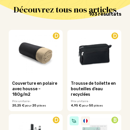
Découvrez tous nos articles
Tri
103 résultats
par
pop
D
D
Couverture en polaire
Trousse de toilette en
avec housse –
bouteilles d’eau
180g/m2
recyclées
Prix unitaire :
Prix unitaire :
20,25 €
20
4,95 €
50
pour
pièces
pour
pièces
Ce
Ce
produit
produit
D
B
a
a
plusieurs
plusieurs