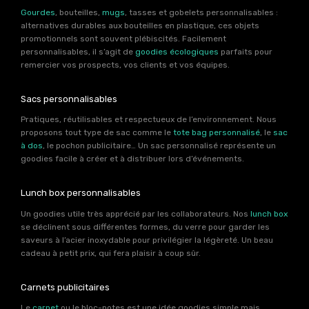
Gourdes
, bouteilles,
mugs
, tasses et gobelets personnalisables :
alternatives durables aux bouteilles en plastique, ces objets
promotionnels sont souvent plébiscités. Facilement
personnalisables, il s’agit de
goodies écologiques
parfaits pour
remercier vos prospects, vos clients et vos équipes.
Sacs personnalisables
Pratiques, réutilisables et respectueux de l’environnement. Nous
proposons tout type de sac comme le
tote bag personnalisé
, le
sac
à dos
, le pochon publicitaire… Un sac personnalisé représente un
goodies facile à créer et à distribuer lors d’événements.
Lunch box personnalisables
Un goodies utile très apprécié par les collaborateurs. Nos
lunch box
se déclinent sous différentes formes, du verre pour garder les
saveurs à l’acier inoxydable pour privilégier la légèreté. Un beau
cadeau à petit prix, qui fera plaisir à coup sûr.
Carnets publicitaires
Le
carnet
ou le bloc-notes est une idée goodies simple mais