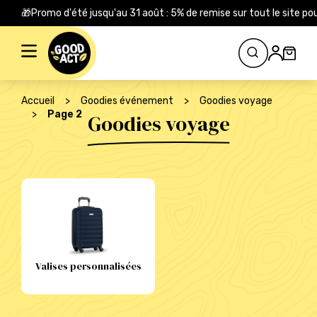
🎁Promo d'été jusqu'au 31 août : 5% de remise sur tout le site
Rechercher :
Accueil
>
Goodies événement
>
Goodies voyage
>
Page 2
Goodies voyage
Valises personnalisées