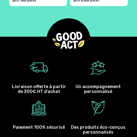
100
5100
pour
pièces
pour
pièces
p
Livraison offerte à partir
Un accompagnement
de 300€ HT d’achat
personnalisé
Paiement 100% sécurisé
Des produits éco-conçus
personnalisés