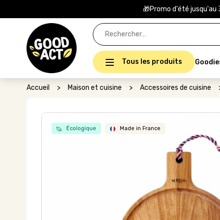
🎁Promo d'été jusqu'au 
Rechercher :
Tous les produits
Goodie
Accueil
>
Maison et cuisine
>
Accessoires de cuisine
Écologique
Made in France