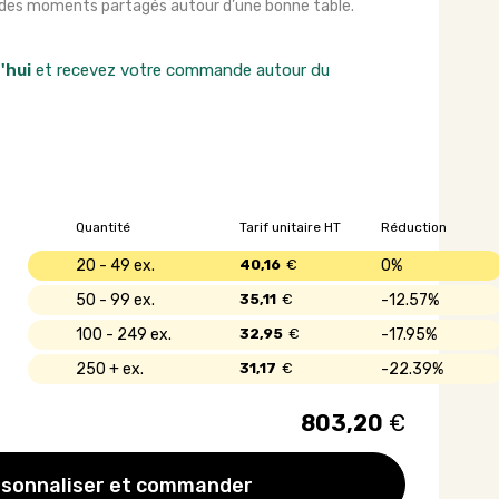
ur des moments partagés autour d’une bonne table.
'hui
et recevez votre commande autour du
Quantité
Tarif unitaire HT
Réduction
20 - 49
40,16
€
0%
50 - 99
35,11
€
12.57%
100 - 249
32,95
€
17.95%
250 +
31,17
€
22.39%
803,20
€
sonnaliser et commander