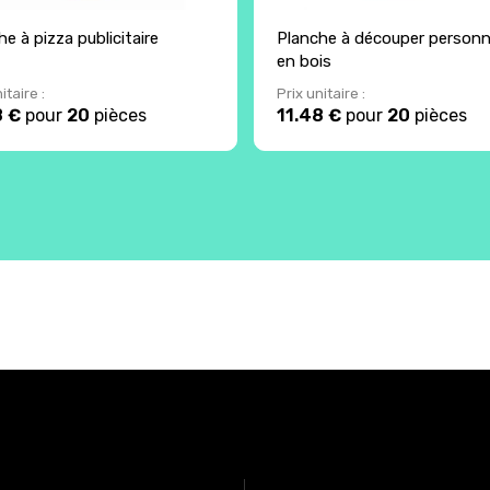
e à pizza publicitaire
Planche à découper personn
en bois
itaire :
Prix unitaire :
8 €
pour
20
pièces
11.48 €
pour
20
pièces