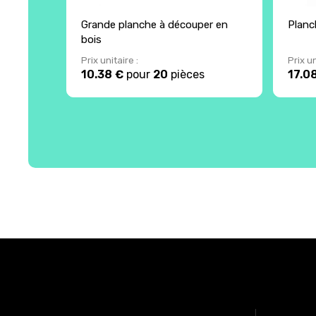
Grande planche à découper en
Planch
bois
Prix unitaire :
Prix un
10.38 €
pour
20
pièces
17.0