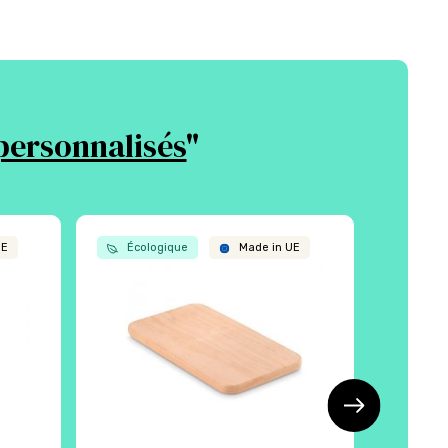
personnalisés
"
UE
Écologique
Made in UE
Écol