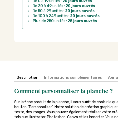
Chorus Pro :
règlement par mandat administrat
De
0
à
19
unités :
20 jours ouvrés
De
20
à
49
unités :
20 jours ouvrés
De
50
à
99
unités :
20 jours ouvrés
De
100
à
249
unités :
20 jours ouvrés
Plus de 250
unités :
25 jours ouvrés
Description
Informations complémentaires
Voir 
Comment personnaliser la planche ?
Sur la fiche produit de la planche, il vous suffit de choisir la qu
bouton “Personnaliser”. Notre solution de création graphique 
texte, des images. Vous pouvez également réaliser votre créa
tels que Illustrator, Photoshop, Canva et les importer. Vous p