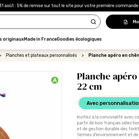
31 août : 5% de remise sur tout le site pour votre première command
Mo
s originaux
Made in France
Goodies écologiques
>
Planches et plateaux personnalisés
>
Planche apéro en chên
Planche apéro 
A
22 cm
Avec personnalisatio
Invitez à la convivialité avec 
partir de bois français sélectio
et de gestion durable des forêt
termes d’environnement et de s