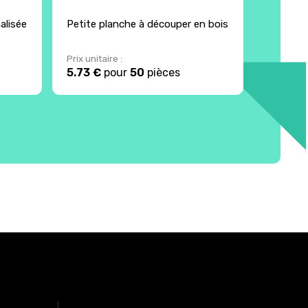
alisée
Petite planche à découper en bois
Planche
France
Prix unitaire :
Prix unita
5.73 €
pour
50
pièces
22.35 