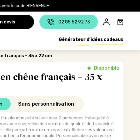
e avec le code BIENVENUE
n devis
02 85 52 92 73
Générateur d’idées cadeaux
e français – 35 x 22 cm
Disponible
en chêne français – 35 x
n
Sans personnalisation
cette planche publicitaire pour 2 personnes. Fabriquée à
nné avec soin, selon des critères de qualité, de traçabilité
s, elle permet à votre entreprise d’afficher ses valeurs en
outien à l’économie locale. Personnalisable avec votre