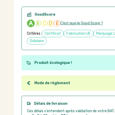
GoodScore
A
B
C
D
E
C’est quoi le Good Score ?
Critères :
Certificat
Fabrication UE
Marquage 
Solidaire
Produit écologique !
Ce produit est éco-conçu, il a été fabriqué à partir d
recyclables. Ces produits peuvent plus facilement ob
utilisation. L'origine de fabrication du produit n'entre
Mode de règlement
conception.
Quel que soit le mode de règlement, vous pouvez pas
Good Act.
Paiement CB :
paiement sécurisé par carte banc
Délais de livraison
Virement bancaire :
règlement sur facture apr
Ces délais s'entendent après validation de votre BAT.