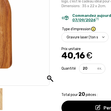
logo, c’est le cadeau idéal po
Dimensions : 35 x 22 x 2cm.
Commandez aujourd
(1)
07/09/2026
Type d'impression
40,16
€
quantité
de
Planche
apéro
en
chêne
20
français
Total pour
pièces :
-
35
Per
x