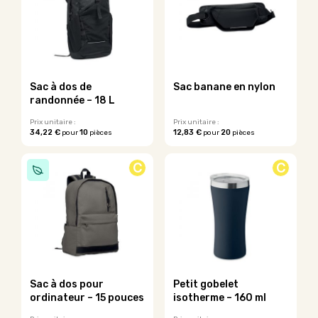
variations.
Les
options
peuvent
être
choisies
sur
Sac à dos de
Sac banane en nylon
la
randonnée – 18 L
page
du
Prix unitaire :
Prix unitaire :
34,22 €
10
12,83 €
20
pour
pièces
pour
pièces
produit
C
C
Sac à dos pour
Petit gobelet
ordinateur – 15 pouces
isotherme – 160 ml