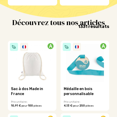
Découvrez tous nos articles
Tri
1331 résultats
par
pop
A
A
Sac à dos Made in
Médaille en bois
France
personnalisable
Prix unitaire :
Prix unitaire :
10,91 €
100
4,13 €
250
pour
pièces
pour
pièces
Ce
Ce
produit
produit