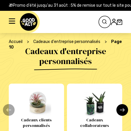
🎁Promo d'été jusqu'au 31 août : 5% de remise sur tout le site
Rechercher :
Accueil
>
Cadeaux d'entreprise personnalisés
>
Page
10
Cadeaux d'entreprise
personnalisés
Cadeaux clients
Cadeaux
personnalisés
collaborateurs