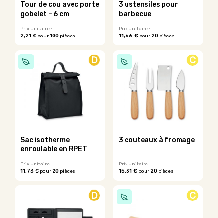
Tour de cou avec porte
3 ustensiles pour
gobelet – 6 cm
barbecue
Prix unitaire :
Prix unitaire :
2,21 €
100
11,66 €
20
pour
pièces
pour
pièces
D
C
Sac isotherme
3 couteaux à fromage
enroulable en RPET
Prix unitaire :
Prix unitaire :
11,73 €
20
15,31 €
20
pour
pièces
pour
pièces
D
C