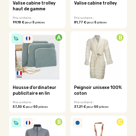
sur
sur
Valise cabine trolley
Valise cabine trolley
la
la
haut de gamme
page
page
du
du
Prix unitaire :
Prix unitaire :
99,18 €
5
81,77 €
5
pour
pièces
pour
pièces
produit
produit
A
B
Housse d’ordinateur
Peignoir unisexe 100%
publicitaire en lin
coton
Prix unitaire :
Prix unitaire :
57,30 €
50
37,21 €
50
pour
pièces
pour
pièces
Ce
Ce
produit
produit
B
C
a
a
plusieurs
plusieurs
variations.
variations.