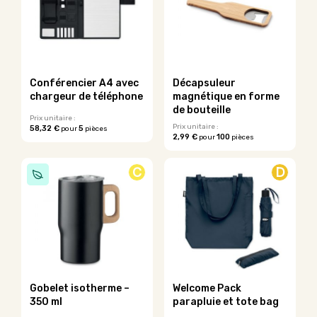
Conférencier A4 avec
Décapsuleur
chargeur de téléphone
magnétique en forme
de bouteille
Prix unitaire :
Prix unitaire :
58,32 €
5
pour
pièces
2,99 €
100
pour
pièces
C
D
Gobelet isotherme –
Welcome Pack
350 ml
parapluie et tote bag