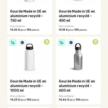
être
choisies
choisies
sur
sur
la
Gourde Made in UE en
Gourde Made in UE en
la
page
aluminium recyclé –
aluminium recyclé –
page
du
750 ml
450 ml
du
produit
Prix unitaire :
Prix unitaire :
produit
14,20 €
100
13,18 €
100
pour
pièces
pour
pièces
Ce
Ce
produit
produit
B
B
a
a
plusieurs
plusieurs
variations.
variations.
Les
Les
options
options
peuvent
peuvent
être
être
choisies
choisies
sur
sur
Gourde Made in UE en
Gourde Made in UE en
la
la
aluminium recyclé –
aluminium recyclé –
page
page
1000 ml
600 ml
du
du
Prix unitaire :
Prix unitaire :
produit
produit
14,23 €
100
14,66 €
100
pour
pièces
pour
pièces
Ce
Ce