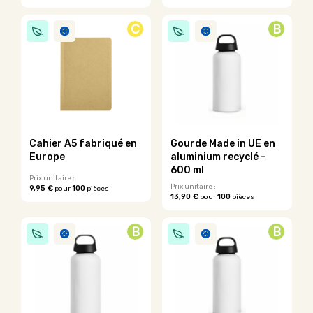
Ce
produit
C
B
a
plusieurs
variations.
Les
options
peuvent
être
choisies
sur
Cahier A5 fabriqué en
Gourde Made in UE en
la
Europe
aluminium recyclé –
page
600 ml
du
Prix unitaire :
Prix unitaire :
9,95 €
100
pour
pièces
produit
13,90 €
100
pour
pièces
Ce
Ce
produit
produit
a
B
B
a
plusieurs
plusieurs
variations.
variations.
Les
Les
options
options
peuvent
peuvent
être