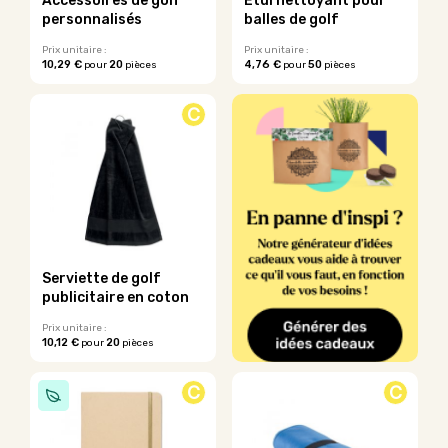
Accessoires de golf
Étui nettoyant pour
la
la
personnalisés
balles de golf
page
page
du
du
Prix unitaire :
Prix unitaire :
10,29 €
20
4,76 €
50
pour
pièces
pour
pièces
produit
produit
Ce
Ce
produit
produit
C
a
a
plusieurs
plusieurs
variations.
variations.
Les
Les
options
options
peuvent
peuvent
être
être
choisies
choisies
sur
sur
Serviette de golf
la
la
publicitaire en coton
page
page
du
du
Prix unitaire :
10,12 €
20
pour
pièces
produit
produit
C
C