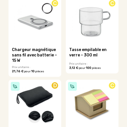
C
C
Chargeur magnétique
Tasse empilable en
sans fil avec batterie –
verre – 300 ml
15 W
Prix unitaire :
Prix unitaire :
3,12 €
100
pour
pièces
21,76 €
10
pour
pièces
D
C