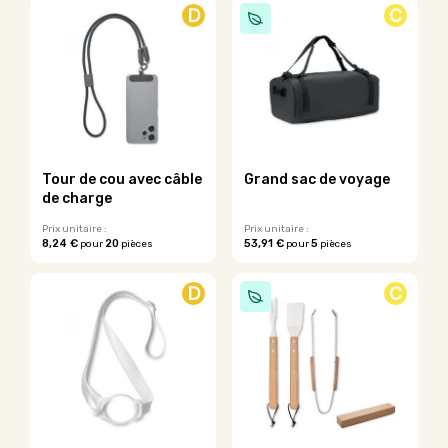
produit
D
C
a
plusieurs
variations.
Les
options
peuvent
être
choisies
sur
Tour de cou avec câble
Grand sac de voyage
la
de charge
page
du
Prix unitaire :
Prix unitaire :
8,24 €
20
53,91 €
5
pour
pièces
pour
pièces
produit
D
C