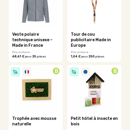
Les
Les
options
options
peuvent
peuvent
être
être
choisies
choisies
sur
sur
Veste polaire
Tour de cou
la
la
technique unisexe –
publicitaire Made in
page
page
Made in France
Europe
du
du
Prix unitaire :
Prix unitaire :
produit
produit
68,61 €
25
1,04 €
250
pour
pièces
pour
pièces
Ce
Ce
produit
produit
B
B
a
a
plusieurs
plusieurs
variations.
variations.
Les
Les
options
options
peuvent
peuvent
être
être
choisies
choisies
sur
sur
Trophée avec mousse
Petit hôtel à insecte en
la
la
naturelle
bois
page
page