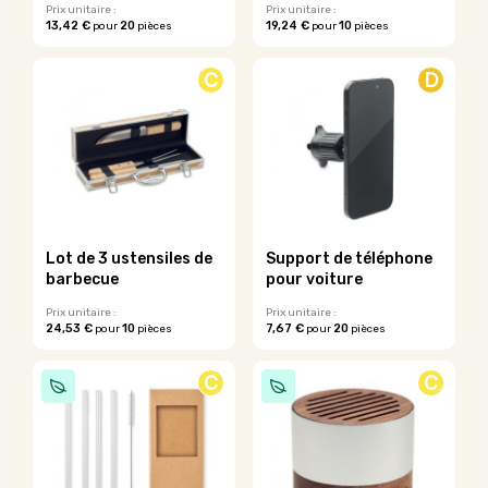
Prix unitaire :
Prix unitaire :
13,42 €
20
19,24 €
10
pour
pièces
pour
pièces
C
D
Lot de 3 ustensiles de
Support de téléphone
barbecue
pour voiture
Prix unitaire :
Prix unitaire :
24,53 €
10
7,67 €
20
pour
pièces
pour
pièces
Ce
produit
C
C
a
plusieurs
variations.
Les
options