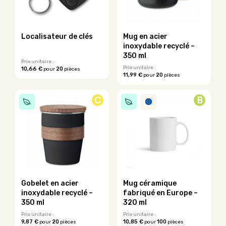
Localisateur de clés
Mug en acier
inoxydable recyclé –
350 ml
Prix unitaire :
Prix unitaire :
10,66 €
20
pour
pièces
11,99 €
20
pour
pièces
Ce
produit
a
C
B
plusieurs
variations.
Les
options
peuvent
être
choisies
sur
la
Gobelet en acier
Mug céramique
page
inoxydable recyclé –
fabriqué en Europe –
du
350 ml
320 ml
produit
Prix unitaire :
Prix unitaire :
9,87 €
20
10,85 €
100
pour
pièces
pour
pièces