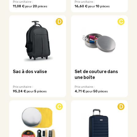
Prix unitaire :
Prix unitaire :
11,08 €
20
16,60 €
10
pour
pièces
pour
pièces
D
C
Sac à dos valise
Set de couture dans
une boîte
Prix unitaire :
Prix unitaire :
95,24 €
5
4,71 €
50
pour
pièces
pour
pièces
C
D