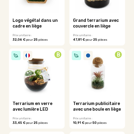
peuvent
peuvent
être
être
choisies
choisies
sur
sur
Logo végétal dans un
Grand terrarium avec
la
la
cadre en liège
couvercle en liège
page
page
du
du
Prix unitaire :
Prix unitaire :
32,06 €
25
47,81 €
25
pour
pièces
pour
pièces
produit
produit
Ce
Ce
produit
produit
B
B
a
a
plusieurs
plusieurs
variations.
variations.
Les
Les
options
options
peuvent
peuvent
être
être
choisies
choisies
sur
sur
Terrarium en verre
Terrarium publicitaire
la
la
avec lumière LED
avec une boule en liège
page
page
du
du
Prix unitaire :
Prix unitaire :
33,45 €
25
10,91 €
50
pour
pièces
pour
pièces
produit
produit
Ce
Ce
produit
produit