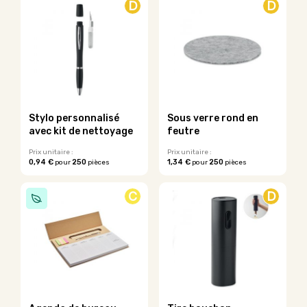
D
D
Stylo personnalisé
Sous verre rond en
avec kit de nettoyage
feutre
Prix unitaire :
Prix unitaire :
0,94 €
250
1,34 €
250
pour
pièces
pour
pièces
C
D