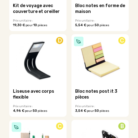
Kit de voyage avec
Bloc notes en forme de
couverture et oreiller
maison
Prix unitaire :
Prix unitaire :
19,30 €
10
5,54 €
50
pour
pièces
pour
pièces
D
C
Liseuse avec corps
Bloc notes post it 3
flexible
pièces
Prix unitaire :
Prix unitaire :
4,96 €
50
3,54 €
50
pour
pièces
pour
pièces
C
B