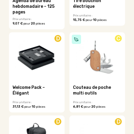
Agenda de bureau
Tire bouchon
hebdomadaire – 125
électrique
pages
Prix unitaire :
Prix unitaire :
15,75 €
10
pour
pièces
9,07 €
20
pour
pièces
D
C
Welcome Pack –
Couteau de poche
Élégant
multi outils
Prix unitaire :
Prix unitaire :
31,13 €
10
6,81 €
20
pour
pièces
pour
pièces
Ce
produit
D
D
a
plusieurs