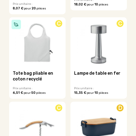
Prix unitaire :
Prix unitaire :
18,02 €
10
pour
pièces
produit
8,07 €
20
pour
pièces
C
C
Tote bag pliable en
Lampe de table en fer
coton recyclé
Prix unitaire :
Prix unitaire :
6,51 €
50
15,35 €
10
pour
pièces
pour
pièces
C
D