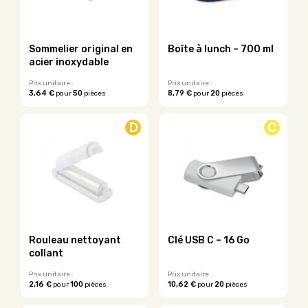
Sommelier original en
Boîte à lunch – 700 ml
acier inoxydable
Prix unitaire :
Prix unitaire :
3,64 €
50
8,79 €
20
pour
pièces
pour
pièces
Ce
produit
D
C
a
plusieurs
variations.
Les
options
peuvent
être
choisies
sur
Rouleau nettoyant
Clé USB C – 16 Go
la
collant
page
du
Prix unitaire :
Prix unitaire :
2,16 €
100
10,62 €
20
pour
pièces
pour
pièces
produit
Ce