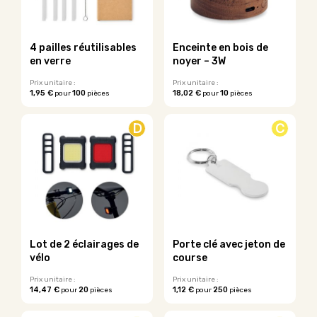
peuvent
être
choisies
sur
4 pailles réutilisables
Enceinte en bois de
la
en verre
noyer – 3W
page
du
Prix unitaire :
Prix unitaire :
1,95 €
100
18,02 €
10
pour
pièces
pour
pièces
produit
D
C
Lot de 2 éclairages de
Porte clé avec jeton de
vélo
course
Prix unitaire :
Prix unitaire :
14,47 €
20
1,12 €
250
pour
pièces
pour
pièces