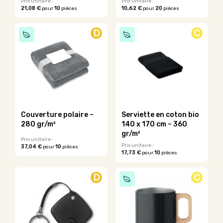
Prix unitaire :
Prix unitaire :
21,08 €
10
10,62 €
20
pour
pièces
pour
pièces
D
C
Couverture polaire –
Serviette en coton bio
280 gr/m²
140 x 170 cm – 360
gr/m²
Prix unitaire :
Prix unitaire :
37,04 €
10
pour
pièces
17,73 €
10
pour
pièces
D
C