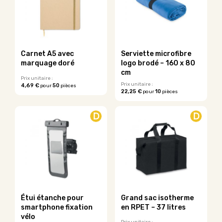
Carnet A5 avec
Serviette microfibre
marquage doré
logo brodé – 160 x 80
cm
Prix unitaire :
Prix unitaire :
4,69 €
50
pour
pièces
22,25 €
10
pour
pièces
Ce
produit
D
D
a
plusieurs
variations.
Les
options
peuvent
être
choisies
sur
Étui étanche pour
Grand sac isotherme
la
smartphone fixation
en RPET – 37 litres
page
vélo
du