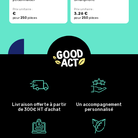
Prix unitaire :
Prix unitaire :
Pr
€
3.26 €
4
250
250
pour
pièces
pour
pièces
p
Livraison offerte à partir
Un accompagnement
de 300€ HT d’achat
personnalisé