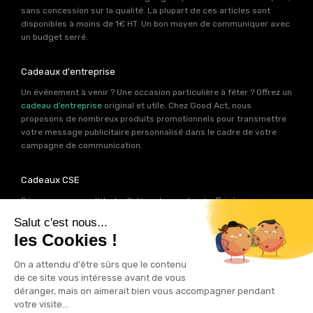
sans concession sur la qualité. La plupart de ces articles sont
disponibles à moins de 1€ HT. Un bon moyen de communiquer avec
un budget serré.
Cadeaux d'entreprise
Un événement à venir ? Une occasion particulière à fêter ? Offrez un
cadeau d’entreprise
original et utile. Chez Good Act, nous
proposons de nombreux produits promotionnels pour transmettre
votre message publicitaire personnalisé dans le cadre de votre
campagne de communication.
Cadeaux CSE
Découvrez une multitude d’idées de goodies à offrir à vos
collaborateurs. Les experts produits de Good Act ont déniché pour
votre
CSE
près de 2000 références de cadeaux personnalisables.
Autant d’idées potentielles pour trouver le cadeau qui contribuera
à renforcer votre image de marque.
Goodies RSE
Vous souhaitez communiquer en accord avec vos valeurs ? Ca