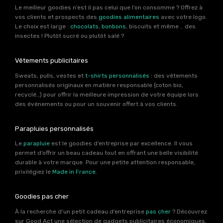
Le meilleur goodies n’est il pas celui que l’on consomme ? Offrez à
vos clients et prospects des
goodies alimentaires
avec votre logo.
Le choix est large :
chocolats
,
bonbons
, biscuits et même .. des
insectes ! Plutôt sucré ou plutôt salé ?
Vêtements publicitaires
Sweats, pulls, vestes et
t-shirts personnalisés
: des vêtements
personnalisés originaux en matière responsable (coton bio,
recyclé…) pour offrir la meilleure impression de votre équipe lors
des événements ou pour un souvenir offert à vos clients.
Parapluies personnalisés
Le
parapluie
est le goodies d’entreprise par excellence. Il vous
permet d’offrir un beau cadeau tout en offrant une belle visibilité
durable à votre marque. Pour une petite attention responsable,
privilégiez le
Made in France
.
Goodies pas cher
À la recherche d’un petit cadeau d’entreprise
pas cher
? Découvrez
sur Good Act une sélection de gadgets publicitaires économiques,