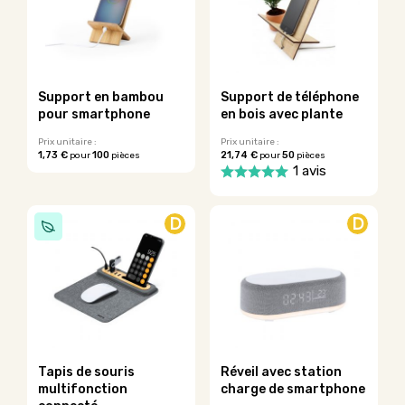
Les
Les
options
options
peuvent
peuvent
être
être
choisies
choisies
sur
sur
Support en bambou
Support de téléphone
la
la
pour smartphone
en bois avec plante
page
page
du
du
Prix unitaire :
Prix unitaire :
1,73 €
100
21,74 €
50
pour
pièces
pour
pièces
produit
produit
Ce
1 avis
produit
Ce
a
produit
plusieurs
D
D
a
variations.
plusieurs
Les
variations.
options
Les
peuvent
options
être
peuvent
choisies
être
sur
choisies
la
sur
Tapis de souris
Réveil avec station
page
la
multifonction
charge de smartphone
du
page