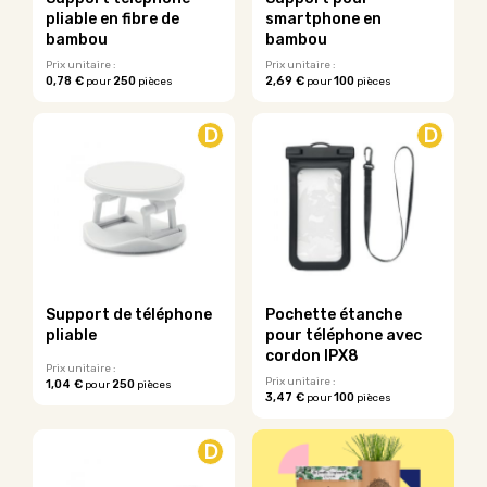
la
page
pliable en fibre de
smartphone en
page
du
bambou
bambou
du
produit
Prix unitaire :
Prix unitaire :
produit
0,78 €
250
2,69 €
100
pour
pièces
pour
pièces
Ce
Ce
produit
produit
D
D
a
a
plusieurs
plusieurs
variations.
variations.
Les
Les
options
options
peuvent
peuvent
être
être
choisies
choisies
sur
sur
Support de téléphone
Pochette étanche
la
la
pliable
pour téléphone avec
page
page
cordon IPX8
du
du
Prix unitaire :
Prix unitaire :
1,04 €
250
pour
pièces
produit
produit
3,47 €
100
pour
pièces
Ce
Ce
produit
produit
a
D
a
plusieurs
plusieurs
variations.