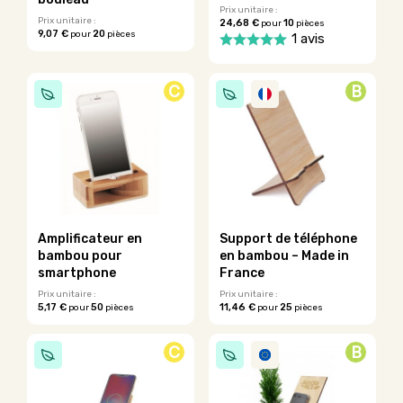
du
Prix unitaire :
Prix unitaire :
24,68 €
10
pour
pièces
produit
9,07 €
20
pour
pièces
1 avis
Ce
Ce
produit
produit
a
C
B
a
plusieurs
plusieurs
variations.
variations.
Les
Les
options
options
peuvent
peuvent
être
être
choisies
choisies
sur
sur
la
Amplificateur en
Support de téléphone
la
page
bambou pour
en bambou – Made in
page
du
smartphone
France
du
produit
Prix unitaire :
Prix unitaire :
produit
5,17 €
50
11,46 €
25
pour
pièces
pour
pièces
Ce
Ce
produit
produit
C
B
a
a
plusieurs
plusieurs
variations.
variations.