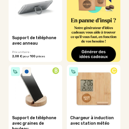
variations.
Les
Les
options
options
peuvent
peuvent
être
être
choisies
choisies
sur
sur
la
Support de téléphone
la
page
avec anneau
page
du
du
Prix unitaire :
produit
2,08 €
100
pour
pièces
produit
Ce
produit
B
C
a
plusieurs
variations.
Les
options
peuvent
être
choisies
sur
Support de téléphone
Chargeur à induction
la
avec graines de
avec station météo
page
bouleau