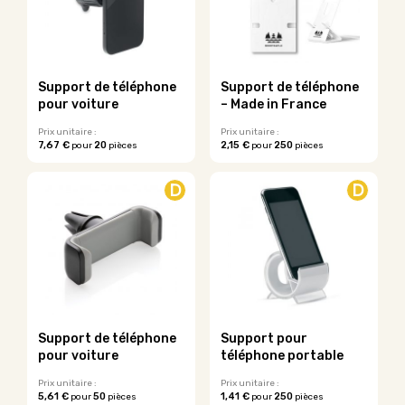
options
peuvent
peuvent
être
être
choisies
choisies
sur
sur
la
Support de téléphone
Support de téléphone
la
page
pour voiture
– Made in France
page
du
du
Prix unitaire :
Prix unitaire :
produit
7,67 €
20
2,15 €
250
pour
pièces
pour
pièces
produit
Ce
produit
D
D
a
plusieurs
variations.
Les
options
peuvent
être
choisies
sur
Support de téléphone
Support pour
la
pour voiture
téléphone portable
page
du
Prix unitaire :
Prix unitaire :
5,61 €
50
1,41 €
250
pour
pièces
pour
pièces
produit