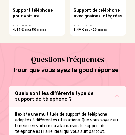
choisies
choisies
sur
sur
Support téléphone
Support de téléphone
la
la
pour voiture
avec graines intégrées
page
page
du
du
Prix unitaire :
Prix unitaire :
4,47 €
50
8,49 €
20
pour
pièces
pour
pièces
produit
produit
Ce
Ce
produit
produit
a
a
plusieurs
plusieurs
Questions fréquentes
variations.
variations.
Les
Les
options
Pour que vous ayez la good réponse !
options
peuvent
peuvent
être
être
choisies
choisies
sur
sur
Quels sont les différents type de
la
la
support de téléphone ?
page
page
du
du
Il existe une multitude de support de téléphone
produit
produit
adaptés à différentes utilisations. Que vous soyez au
bureau, en voiture ou à la maison, le support de
téléphone est l'allié idéal qui vous suit partout.