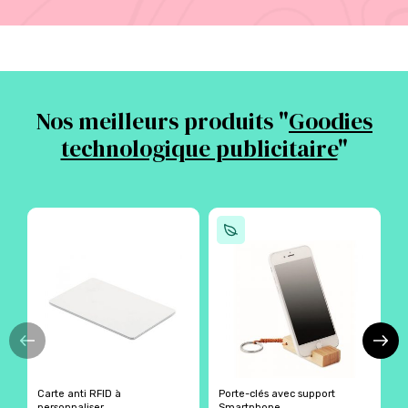
Nos meilleurs produits "
Goodies
technologique publicitaire
"
Carte anti RFID à
Porte-clés avec support
S
personnaliser
Smartphone
p