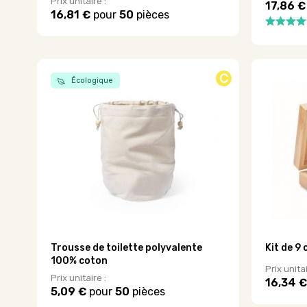
Prix unitaire :
17,86 €
16,81 €
pour
50
pièces
Ce
produit
a
plusieurs
C
variations.
Écologique
Les
options
peuvent
être
choisies
sur
la
page
du
produit
Trousse de toilette polyvalente
Kit de 9
100% coton
Prix unitai
Prix unitaire :
16,34 €
5,09 €
pour
50
pièces
Ce
Ce