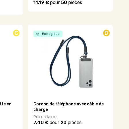
11,19 €
pour
50
pièces
Ce
produit
a
plusieurs
variations.
C
D
Écologique
Les
options
peuvent
être
choisies
sur
la
page
du
produit
tte en
Cordon de téléphone avec câble de
charge
Prix unitaire :
7,40 €
pour
20
pièces