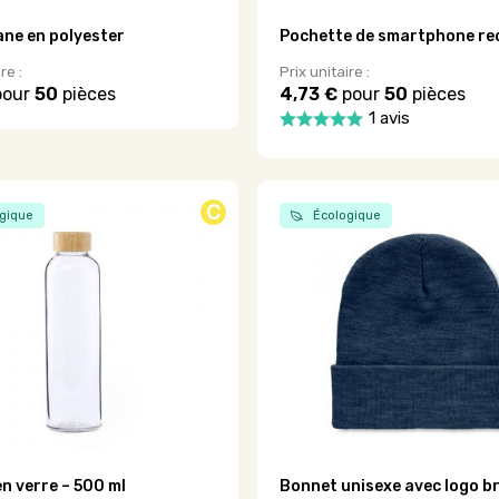
ne en polyester
Pochette de smartphone re
re :
Prix unitaire :
our
50
pièces
4,73 €
pour
50
pièces
1 avis
C
gique
Écologique
n verre – 500 ml
Bonnet unisexe avec logo b