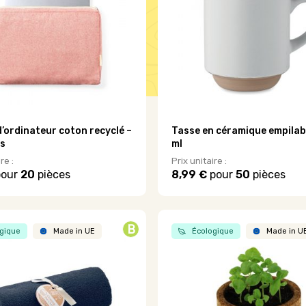
’ordinateur coton recyclé –
Tasse en céramique empilab
s
ml
re :
Prix unitaire :
our
20
pièces
8,99 €
pour
50
pièces
B
gique
Made in UE
Écologique
Made in U
.