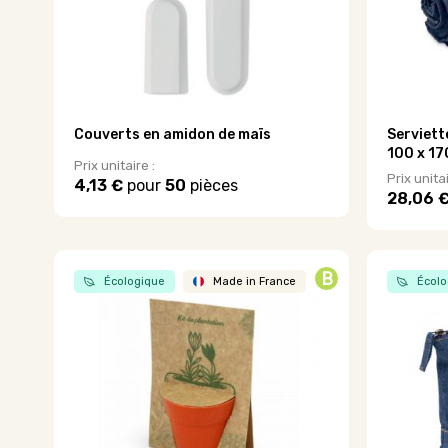
sur
sur
la
la
page
page
du
du
produit
produit
Couverts en amidon de maïs
Serviett
100 x 17
Prix unitaire :
Prix unitai
4,13 €
pour
50
pièces
28,06 
B
Écologique
Made in France
Écolo