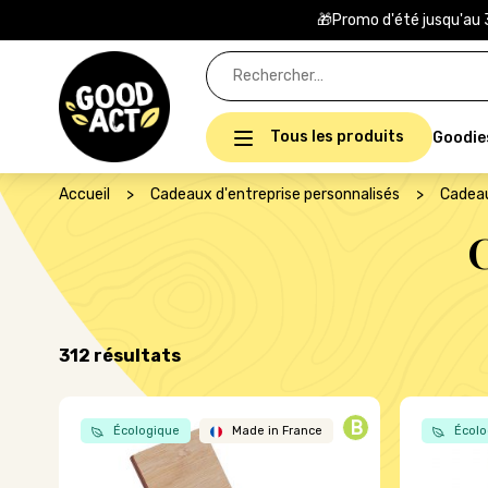
🎁Promo d'été jusqu'au 
Rechercher :
Tous les produits
Goodie
Accueil
>
Cadeaux d'entreprise personnalisés
>
Cadeau
Trié
312 résultats
par
popularité
B
Écologique
Made in France
Écolo