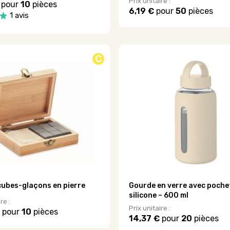
Prix unitaire :
pour
10
pièces
6,19 €
pour
50
pièces
1 avis
Ce
produit
a
plusieurs
C
variations.
Les
options
peuvent
être
choisies
sur
la
page
du
produit
 cubes-glaçons en pierre
Gourde en verre avec poche
silicone – 600 ml
re :
Prix unitaire :
pour
10
pièces
14,37 €
pour
20
pièces