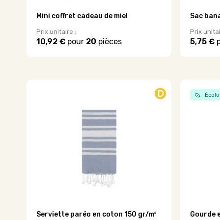
Mini coffret cadeau de miel
Sac bana
Prix unitaire :
Prix unitai
10,92 €
pour
20
pièces
5,75 €
p
Ce
produit
a
plusieurs
variations.
D
Écolo
Les
options
peuvent
être
choisies
sur
la
page
du
produit
Serviette paréo en coton 150 gr/m²
Gourde e