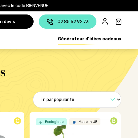
e avec le code BIENVENUE
n devis
02 85 52 92 73
Générateur d’idées cadeaux
s
C
B
Écologique
Made in UE