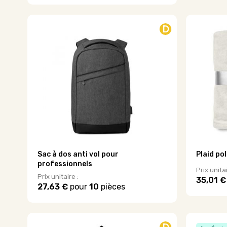
produit
produit
a
a
plusieurs
plusieurs
D
variations
variations.
Les
Les
options
options
peuvent
peuvent
être
être
choisies
choisies
sur
sur
la
la
page
page
du
du
produit
produit
Sac à dos anti vol pour
Plaid po
professionnels
Prix unitai
Prix unitaire :
35,01 €
27,63 €
pour
10
pièces
Ce
produit
a
plusieurs