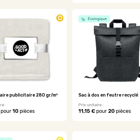
D
.
Écologique
laire publicitaire 280 gr/m²
Sac à dos en feutre recyclé
re :
Prix unitaire :
pour
10
pièces
11,15 €
pour
20
pièces