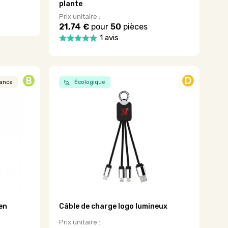
plante
Prix unitaire :
21,74 €
pour
50
pièces
1 avis
Ce
produit
a
plusieurs
B
D
rance
Écologique
variations.
Les
options
peuvent
être
choisies
sur
la
page
du
produit
en
Câble de charge logo lumineux
Prix unitaire :