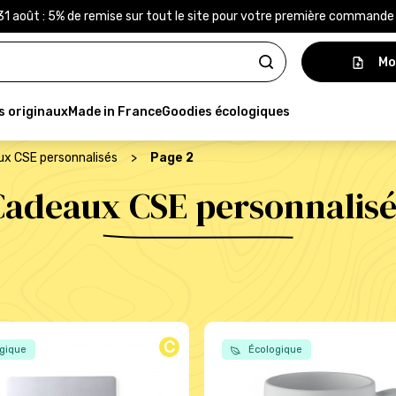
31 août : 5% de remise sur tout le site pour votre première command
Mo
s originaux
Made in France
Goodies écologiques
x CSE personnalisés
>
Page 2
Cadeaux CSE personnalisé
C
gique
Écologique