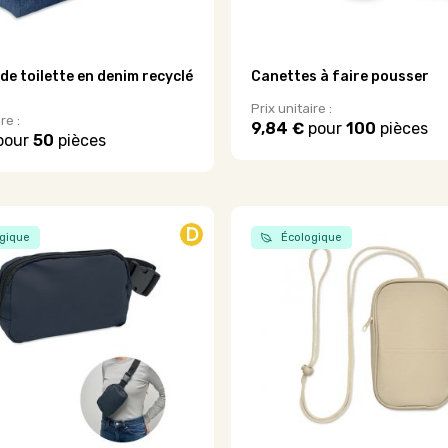
du
produit
de toilette en denim recyclé
Canettes à faire pousser
Prix unitaire :
re :
9,84 €
pour
100
pièces
pour
50
pièces
Ce
produit
a
plusieurs
variations.
D
.
gique
Écologique
Les
options
peuvent
être
choisies
sur
la
page
du
produit