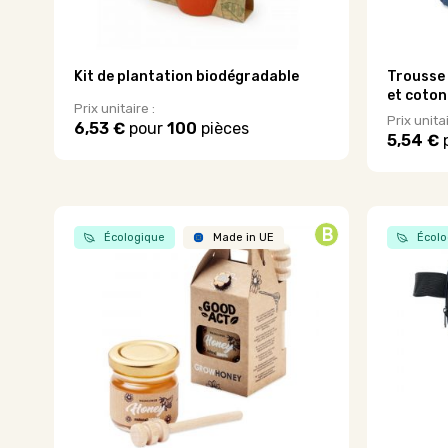
Kit de plantation biodégradable
Trousse 
et coton
Prix unitaire :
Prix unitai
6,53 €
pour
100
pièces
5,54 €
Ce
Ce
produit
produit
a
a
plusieurs
plusieurs
variations.
B
variations
Écologique
Made in UE
Écolo
Les
Les
options
options
peuvent
peuvent
être
être
choisies
choisies
sur
sur
la
la
page
page
du
du
produit
produit