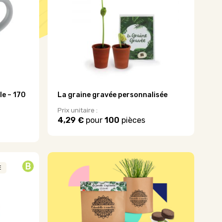
le – 170
La graine gravée personnalisée
Prix unitaire :
4,29 €
pour
100
pièces
Ce
produit
a
plusieurs
B
variations.
E
Les
options
peuvent
être
choisies