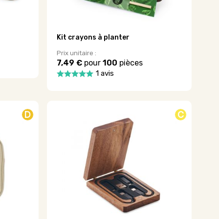
Kit crayons à planter
Prix unitaire :
7,49 €
pour
100
pièces
1 avis
Ce
produit
a
plusieurs
D
C
variations.
Les
options
peuvent
être
choisies
sur
la
page
du
produit