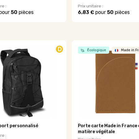
re :
Prix unitaire :
pour
50
pièces
6,83 €
pour
50
pièces
Ce
produit
a
plusieurs
.
variations.
Les
D
Écologique
Made in F
options
peuvent
être
choisies
sur
la
page
du
produit
port personnalisé
Porte carte Made in France 
matière végétale
re :