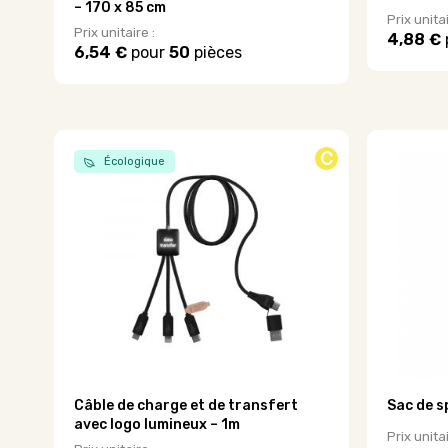
– 170 x 85 cm
Prix unitai
Prix unitaire :
4,88 €
6,54 €
pour
50
pièces
Ce
Ce
produit
produit
a
a
plusieurs
plusieurs
variations
variations.
Les
C
Écologique
Les
options
options
peuvent
peuvent
être
être
choisies
choisies
sur
sur
la
la
page
page
du
du
produit
produit
Câble de charge et de transfert
Sac de s
avec logo lumineux – 1m
Prix unitai