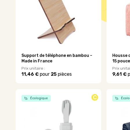
Support de téléphone en bambou –
Housse d
Made in France
15 pouce
Prix unitaire :
Prix unitai
11,46 €
pour
25
pièces
9,61 €
p
Ce
Ce
produit
produit
a
a
plusieurs
plusieurs
C
Écologique
Écolo
variations.
variations
Les
Les
options
options
peuvent
peuvent
être
être
choisies
choisies