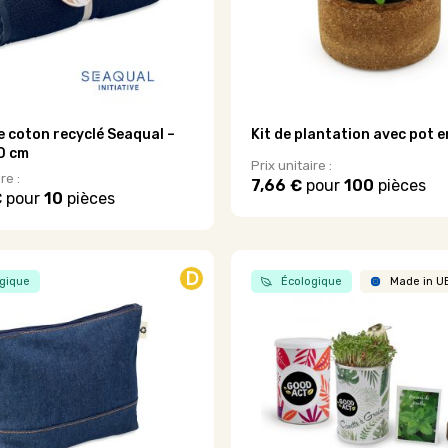
e coton recyclé Seaqual –
Kit de plantation avec pot e
0 cm
Prix unitaire :
re :
7,66 €
pour
100
pièces
€
pour
10
pièces
Ce
produit
a
plusieurs
D
variations.
gique
Écologique
Made in U
Les
options
peuvent
être
choisies
sur
la
page