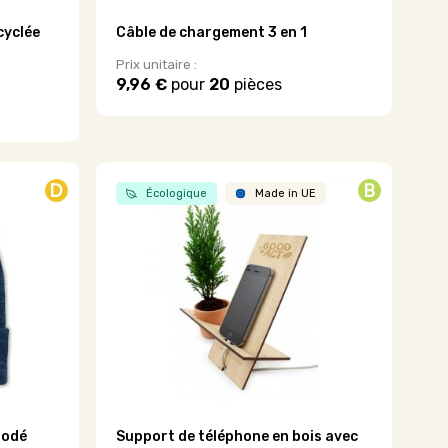
cyclée
Câble de chargement 3 en 1
Prix unitaire :
9,96 €
pour
20
pièces
Ce
produit
a
plusieurs
variations.
D
B
Écologique
Made in UE
Les
options
peuvent
être
choisies
sur
la
page
du
produit
rodé
Support de téléphone en bois avec