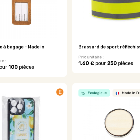
e à bagage – Made in
Brassard de sport réfléchi
Prix unitaire :
re :
1,60 €
pour
250
pièces
our
100
pièces
Ce
produit
a
plusieurs
E
variations.
Écologique
Made in F
.
Les
options
peuvent
être
choisies
sur
la