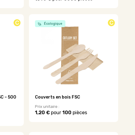
Ce
produit
a
plusieurs
C
C
Écologique
variations.
Les
options
peuvent
être
choisies
sur
la
page
du
produit
SC – 500
Couverts en bois FSC
Prix unitaire :
1,20 €
pour
100
pièces
Ce
produit
a