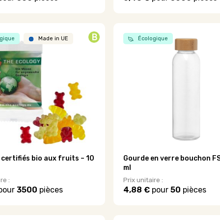
Ce
produit
a
plusieurs
B
gique
Made in UE
Écologique
.
variations.
Les
options
peuvent
être
choisies
sur
la
page
du
produit
certifiés bio aux fruits – 10
Gourde en verre bouchon F
ml
re :
Prix unitaire :
pour
3500
pièces
4,88 €
pour
50
pièces
Ce
produit
a