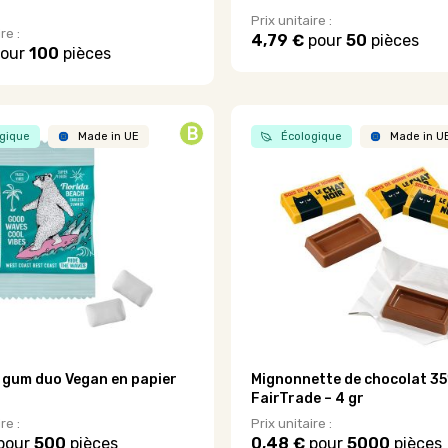
Prix unitaire :
re :
4,79 €
pour
50
pièces
our
100
pièces
B
gique
Made in UE
Écologique
Made in U
.
gum duo Vegan en papier
Mignonnette de chocolat 3
FairTrade – 4 gr
re :
Prix unitaire :
pour
500
pièces
0,48 €
pour
5000
pièces