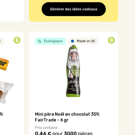
B
B
E
Écologique
Made in UE
5%
Mini père Noël en chocolat 35%
FairTrade – 6 gr
Prix unitaire :
0,46 €
pour
3000
pièces