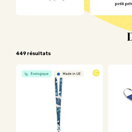
petit pri
Trié
449 résultats
par
popularité
C
Écologique
Made in UE