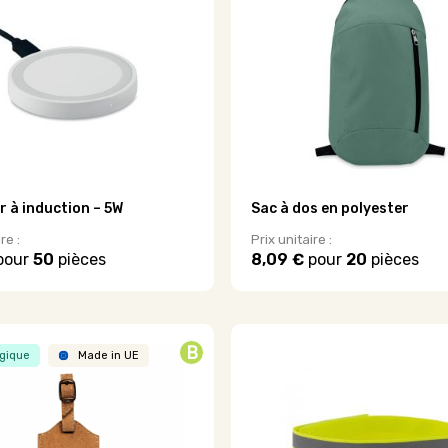
 à induction – 5W
Sac à dos en polyester
re :
Prix unitaire :
pour
50
pièces
8,09 €
pour
20
pièces
B
gique
Made in UE