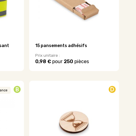
ssant
15 pansements adhésifs
Prix unitaire :
0,98 €
pour
250
pièces
Ce
produit
a
plusieurs
B
D
variations.
rance
Les
options
peuvent
être
choisies
sur
la