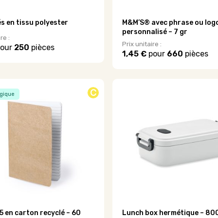
és en tissu polyester
M&M’S® avec phrase ou log
personnalisé – 7 gr
re :
Prix unitaire :
our
250
pièces
1,45 €
pour
660
pièces
Ce
produit
a
plusieurs
C
gique
variations.
Les
options
peuvent
être
choisies
sur
la
page
du
produit
5 en carton recyclé – 60
Lunch box hermétique – 80