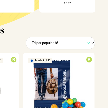
cher
s
B
B
E
Made in UE