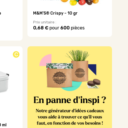
o
M&M’S® Crispy – 10 gr
Prix unitaire :
0,68 €
pour
600
pièces
Ce
produit
a
plusieurs
C
variations.
Les
options
peuvent
être
choisies
sur
la
page
du
produit
0 ml