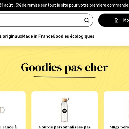
31 août : 5% de remise sur tout le site pour votre première command
Mo
s originaux
Made in France
Goodies écologiques
Goodies pas cher
 France à
Gourde personnalisées pas
Mugs pers