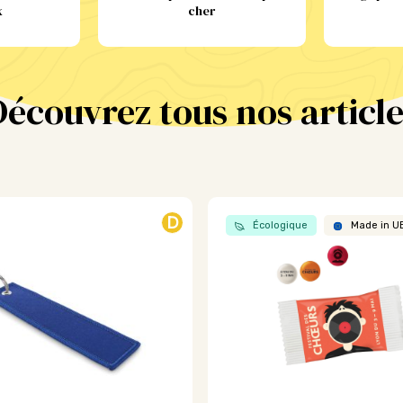
x
cher
Découvrez tous nos article
D
Écologique
Made in U