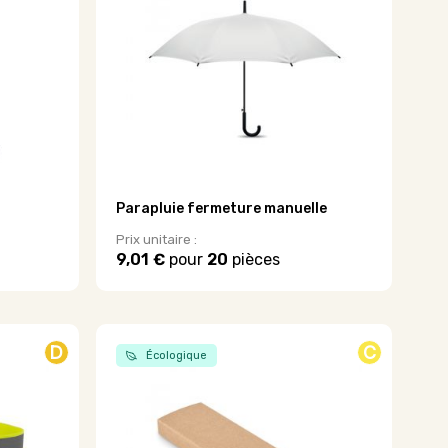
options
peuvent
être
choisies
sur
la
page
du
produit
Parapluie fermeture manuelle
Prix unitaire :
9,01 €
pour
20
pièces
D
C
Écologique