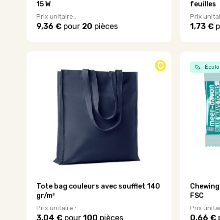
15 W
feuilles
Prix unitaire :
Prix unitai
9,36 €
pour
20
pièces
1,73 €
p
Ce
Ce
produit
produit
a
a
plusieurs
plusieurs
C
Écolo
variations.
variations
Les
Les
options
options
peuvent
peuvent
être
être
choisies
choisies
sur
sur
la
la
page
page
du
du
produit
produit
Tote bag couleurs avec soufflet 140
Chewing 
gr/m²
FSC
Prix unitaire :
Prix unitai
3,04 €
pour
100
pièces
0,66 €