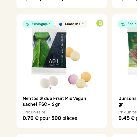
Ce
produit
a
plusieurs
B
Écologique
Made in UE
Écolo
variations
Les
options
peuvent
être
choisies
sur
la
page
du
produit
Mentos ® duo Fruit Mix Vegan
Oursons 
sachet FSC – 6 gr
gr
Prix unitaire :
Prix unitai
0,70 €
pour
500
pièces
0,45 €
Ce
Ce
produit
produit
a
a