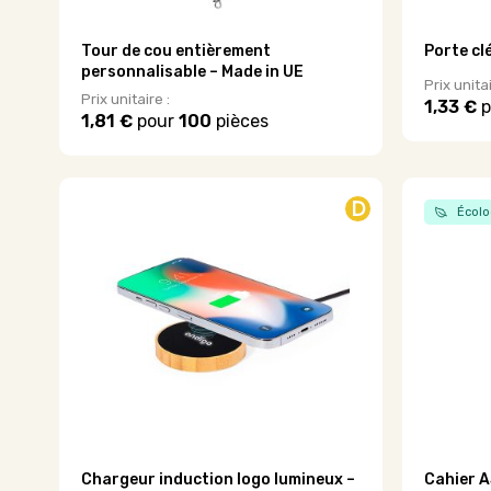
Tour de cou entièrement
Porte cl
personnalisable – Made in UE
Prix unitai
Prix unitaire :
1,33 €
p
1,81 €
pour
100
pièces
Ce
produit
a
plusieurs
D
Écolo
variations.
Les
options
peuvent
être
choisies
sur
la
page
du
produit
Chargeur induction logo lumineux –
Cahier A