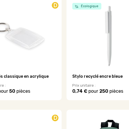
plusieurs
D
Écologique
.
variations.
Les
options
peuvent
être
choisies
sur
la
page
du
produit
és classique en acrylique
Stylo recyclé encre bleue
re :
Prix unitaire :
pour
50
pièces
0,74 €
pour
250
pièces
D
.