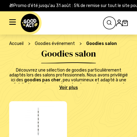
🎁Promo d'été jusqu'au 31 août : 5% de remise sur tout le site
Rechercher :
Accueil
>
Goodies événement
>
Goodies salon
Goodies salon
Découvrez une sélection de goodies particulièrement
adaptés lors des salons professionnels. Nous avons privilégié
ici des
goodies pas cher
, peu volumineux et adapté à une
distribution au plus grand nombre. Les goodies salon sont
indispensables si vous souhaitez vous assurer une présence
remarquée lors de vos événements professionnels. Vous
pouvez par exemple opter pour des
tours de cou
personnalisés
, parfaits pour identifier facilement vos
participants tout en véhiculant une image professionnelle
et soignée.