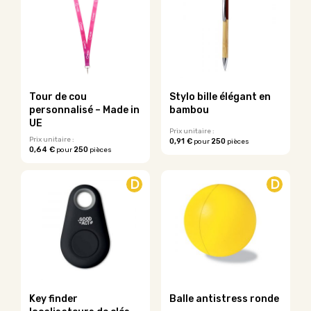
variations.
variations.
Les
Les
options
options
peuvent
peuvent
être
être
choisies
choisies
sur
sur
Tour de cou
Stylo bille élégant en
la
la
personnalisé – Made in
bambou
page
page
UE
du
du
Prix unitaire :
Prix unitaire :
0,91 €
250
pour
pièces
produit
produit
0,64 €
250
pour
pièces
Ce
Ce
produit
produit
a
D
D
a
plusieurs
plusieurs
variations.
variations.
Les
Les
options
options
peuvent
peuvent
être
être
choisies
choisies
sur
sur
la
Key finder
Balle antistress ronde
la
page