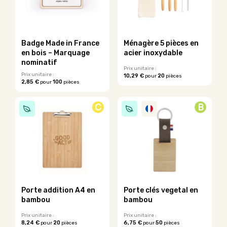
options
peuvent
peuvent
être
être
choisies
choisies
sur
sur
la
Badge Made in France
Ménagère 5 pièces en
la
page
en bois – Marquage
acier inoxydable
page
du
nominatif
du
Prix unitaire :
produit
Prix unitaire :
10,29 €
20
pour
pièces
produit
2,85 €
100
pour
pièces
Ce
Ce
produit
produit
a
C
B
a
plusieurs
plusieurs
variations.
variations.
Les
Les
options
options
peuvent
peuvent
être
être
choisies
choisies
sur
sur
la
Porte addition A4 en
Porte clés vegetal en
la
page
bambou
bambou
page
du
du
Prix unitaire :
Prix unitaire :
produit
8,24 €
20
6,75 €
50
pour
pièces
pour
pièces
produit