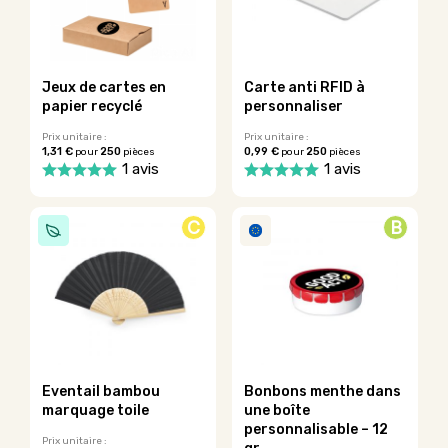
options
peuvent
être
choisies
sur
Jeux de cartes en
Carte anti RFID à
la
papier recyclé
personnaliser
page
du
Prix unitaire :
Prix unitaire :
1,31 €
250
0,99 €
250
pour
pièces
pour
pièces
produit
1 avis
1 avis
Ce
produit
C
B
a
plusieurs
variations.
Les
options
peuvent
être
choisies
sur
Eventail bambou
Bonbons menthe dans
la
marquage toile
une boîte
page
personnalisable – 12
du
Prix unitaire :