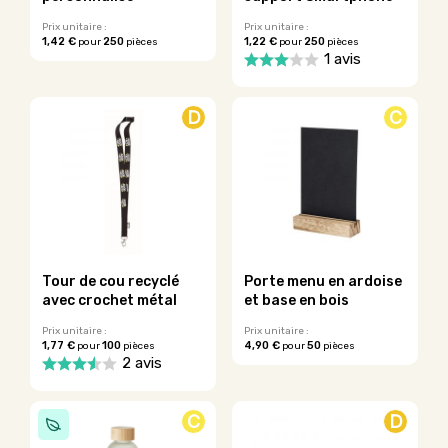
page
du
du
Prix unitaire :
Prix unitaire :
produit
1,42 €
250
1,22 €
250
pour
pièces
pour
pièces
produit
Ce
1 avis
produit
Ce
a
produit
plusieurs
D
C
a
variations.
plusieurs
Les
variations.
options
Les
peuvent
options
être
peuvent
choisies
être
sur
choisies
la
sur
Tour de cou recyclé
Porte menu en ardoise
page
la
avec crochet métal
et base en bois
du
page
produit
du
Prix unitaire :
Prix unitaire :
1,77 €
100
4,90 €
50
pour
pièces
pour
pièces
produit
Ce
2 avis
produit
Ce
a
produit
plusieurs
C
D
a
variations.
plusieurs