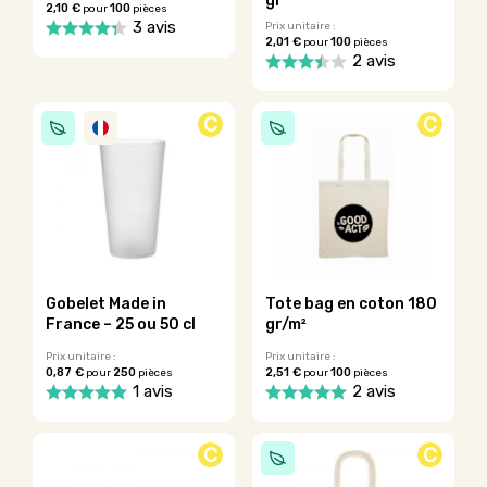
gr
2,10 €
100
pour
pièces
produit
3 avis
Prix unitaire :
2,01 €
100
pour
pièces
Ce
2 avis
produit
Ce
a
produit
plusieurs
C
C
a
variations.
plusieurs
Les
variations.
options
Les
peuvent
options
être
peuvent
choisies
être
sur
choisies
la
sur
page
Gobelet Made in
Tote bag en coton 180
la
du
France – 25 ou 50 cl
gr/m²
page
produit
du
Prix unitaire :
Prix unitaire :
0,87 €
250
2,51 €
100
pour
pièces
pour
pièces
produit
1 avis
2 avis
Ce
Ce
produit
produit
C
C
a
a
plusieurs
plusieurs