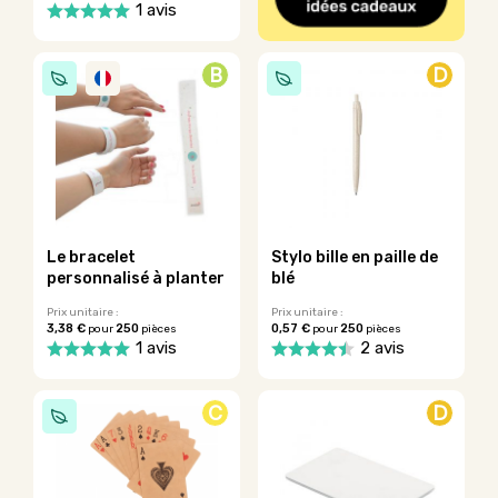
1 avis
Ce
produit
B
D
a
plusieurs
variations.
Les
options
peuvent
être
choisies
sur
Le bracelet
Stylo bille en paille de
la
personnalisé à planter
blé
page
du
Prix unitaire :
Prix unitaire :
3,38 €
250
0,57 €
250
pour
pièces
pour
pièces
produit
1 avis
2 avis
Ce
produit
C
D
a
plusieurs
variations.
Les