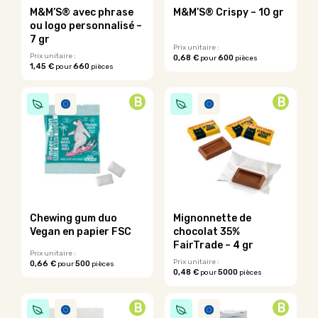
sur
la
M&M’S® avec phrase
M&M’S® Crispy – 10 gr
la
page
ou logo personnalisé –
page
du
7 gr
du
Prix unitaire :
produit
Prix unitaire :
0,68 €
600
pour
pièces
produit
1,45 €
660
pour
pièces
Ce
Ce
produit
produit
a
B
B
a
plusieurs
plusieurs
variations.
variations.
Les
Les
options
options
peuvent
peuvent
être
être
choisies
choisies
sur
sur
la
Chewing gum duo
Mignonnette de
la
page
Vegan en papier FSC
chocolat 35%
page
du
FairTrade – 4 gr
du
Prix unitaire :
produit
Prix unitaire :
0,66 €
500
pour
pièces
produit
0,48 €
5000
pour
pièces
Ce
Ce
produit
produit
a
B
B
a
plusieurs