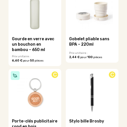
Les
variations.
options
Les
peuvent
options
être
peuvent
choisies
être
sur
choisies
la
sur
Gourde en verre avec
Gobelet pliable sans
page
la
un bouchon en
BPA – 220ml
du
page
bambou – 650 ml
produit
du
Prix unitaire :
Prix unitaire :
2,44 €
100
pour
pièces
produit
6,60 €
50
pour
pièces
Ce
Ce
produit
produit
a
C
C
a
plusieurs
plusieurs
variations.
variations.
Les
Les
options
options
peuvent
peuvent
être
être
choisies
choisies
sur
sur
la
Porte-clés publicitaire
Stylo bille Brosby
la
page
rond en bois