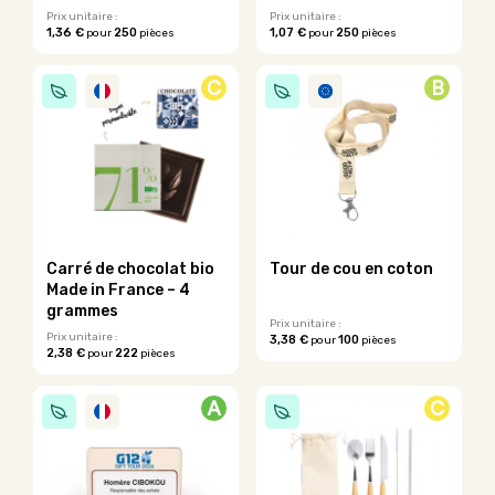
du
produit
Prix unitaire :
Prix unitaire :
produit
1,36 €
250
1,07 €
250
pour
pièces
pour
pièces
Ce
Ce
produit
produit
C
B
a
a
plusieurs
plusieurs
variations.
variations.
Les
Les
options
options
peuvent
peuvent
être
être
choisies
choisies
sur
sur
Carré de chocolat bio
Tour de cou en coton
la
la
Made in France – 4
page
page
grammes
du
du
Prix unitaire :
Prix unitaire :
3,38 €
100
pour
pièces
produit
produit
2,38 €
222
pour
pièces
Ce
Ce
produit
produit
a
A
C
a
plusieurs
plusieurs
variations.
variations.
Les
Les
options