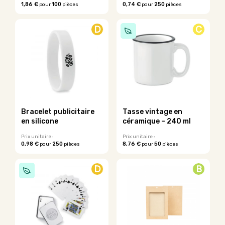
1,86 €
100
0,74 €
250
pour
pièces
pour
pièces
produit
produit
Ce
Ce
produit
produit
D
C
a
a
plusieurs
plusieurs
variations.
variations.
Les
Les
options
options
peuvent
peuvent
être
être
choisies
choisies
sur
sur
Bracelet publicitaire
Tasse vintage en
la
la
en silicone
céramique – 240 ml
page
page
du
du
Prix unitaire :
Prix unitaire :
0,98 €
250
8,76 €
50
pour
pièces
pour
pièces
produit
produit
Ce
produit
D
B
a
plusieurs
variations.
Les
options
peuvent