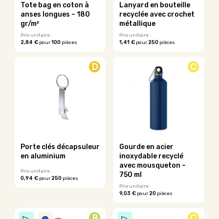
sur
Tote bag en coton à
Lanyard en bouteille
page
la
anses longues – 180
recyclée avec crochet
du
page
gr/m²
métallique
produit
du
Prix unitaire :
Prix unitaire :
produit
2,84 €
100
1,41 €
250
pour
pièces
pour
pièces
Ce
Ce
produit
produit
D
C
a
a
plusieurs
plusieurs
variations.
variations.
Les
Les
options
options
peuvent
peuvent
être
être
choisies
choisies
sur
sur
Porte clés décapsuleur
Gourde en acier
la
la
en aluminium
inoxydable recyclé
page
page
avec mousqueton –
du
du
Prix unitaire :
750 ml
0,94 €
250
pour
pièces
produit
produit
Ce
Prix unitaire :
9,03 €
20
pour
pièces
produit
a
plusieurs
B
C