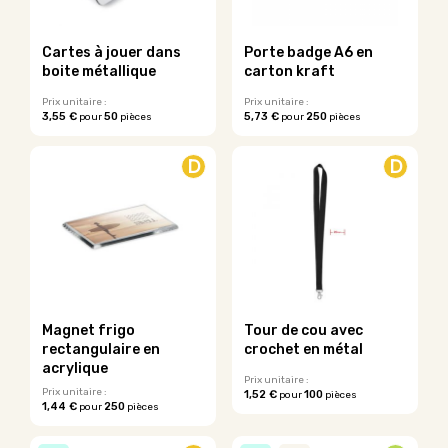
être
choisies
sur
Cartes à jouer dans
Porte badge A6 en
la
boite métallique
carton kraft
page
du
Prix unitaire :
Prix unitaire :
3,55 €
50
5,73 €
250
pour
pièces
pour
pièces
produit
Ce
Ce
produit
produit
D
D
a
a
plusieurs
plusieurs
variations.
variations.
Les
Les
options
options
peuvent
peuvent
être
être
choisies
choisies
sur
sur
Magnet frigo
Tour de cou avec
la
la
rectangulaire en
crochet en métal
page
page
acrylique
du
du
Prix unitaire :
Prix unitaire :
1,52 €
100
pour
pièces
produit
produit
1,44 €
250
pour
pièces
Ce
produit