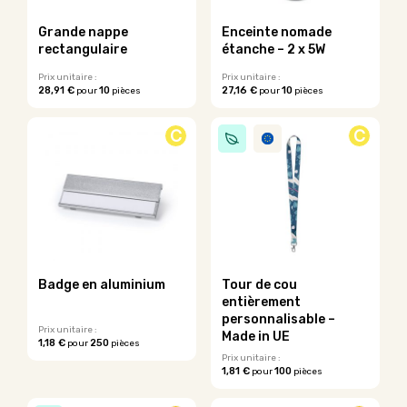
choisies
sur
Grande nappe
Enceinte nomade
la
rectangulaire
étanche – 2 x 5W
page
du
Prix unitaire :
Prix unitaire :
28,91 €
10
27,16 €
10
pour
pièces
pour
pièces
produit
Ce
produit
C
C
a
plusieurs
variations.
Les
options
peuvent
être
choisies
sur
Badge en aluminium
Tour de cou
la
entièrement
page
personnalisable –
du
Prix unitaire :
Made in UE
1,18 €
250
pour
pièces
produit
Ce
Prix unitaire :
1,81 €
100
pour
pièces
produit
Ce
a
produit