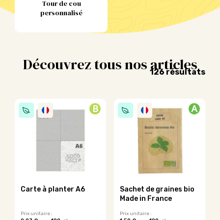
Tour de cou
personnalisé
Découvrez tous nos articles
Tri
126 résultats
par
pop
B
A
Carte à planter A6
Sachet de graines bio
Made in France
Prix unitaire :
Prix unitaire :