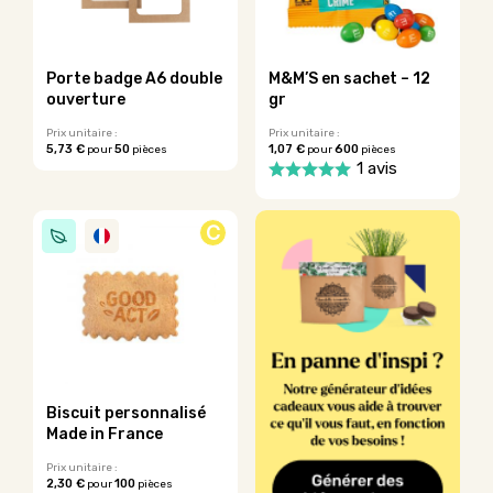
peuvent
peuvent
être
être
choisies
choisies
sur
sur
Porte badge A6 double
M&M’S en sachet – 12
la
la
ouverture
gr
page
page
du
du
Prix unitaire :
Prix unitaire :
5,73 €
50
1,07 €
600
pour
pièces
pour
pièces
produit
produit
Ce
1 avis
produit
Ce
a
produit
plusieurs
C
a
variations.
plusieurs
Les
variations.
options
Les
peuvent
options
être
peuvent
choisies
être
sur
choisies
la
sur
Biscuit personnalisé
page
la
Made in France
du
page
produit
du
Prix unitaire :
2,30 €
100
pour
pièces
produit