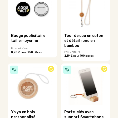
variations.
variations.
Les
Les
options
options
peuvent
peuvent
être
être
choisies
choisies
sur
sur
Badge publicitaire
Tour de cou en coton
la
la
taille moyenne
et détail rond en
page
page
bambou
du
du
Prix unitaire :
Prix unitaire :
0,78 €
250
pour
pièces
produit
produit
2,19 €
100
pour
pièces
Ce
Ce
produit
produit
a
C
C
a
plusieurs
plusieurs
variations.
variations.
Les
Les
options
options
peuvent
peuvent
être
être
choisies
choisies
sur
sur
la
Yo yo en bois
Porte-clés avec
la
page
personnalisé
support Smartphone