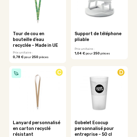
Les
Les
options
options
peuvent
peuvent
être
être
choisies
choisies
sur
sur
Tour de cou en
Support de téléphone
la
la
bouteille d’eau
pliable
page
page
recyclée – Made in UE
du
du
Prix unitaire :
Prix unitaire :
1,04 €
250
pour
pièces
produit
produit
0,78 €
250
pour
pièces
Ce
Ce
produit
produit
a
C
D
a
plusieurs
plusieurs
variations.
variations.
Les
Les
options
options
peuvent
peuvent
être
être
choisies
choisies
sur
sur
la
Lanyard personnalisé
Gobelet Ecocup
la
page
en carton recyclé
personnalisé pour
page
du
résistant
entreprise – 50 cl