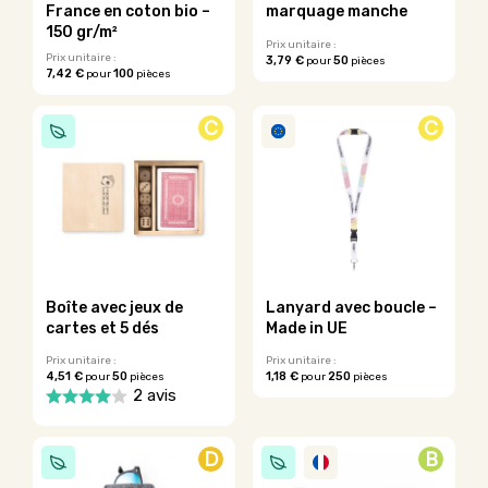
la
la
France en coton bio –
marquage manche
page
page
150 gr/m²
du
du
Prix unitaire :
Prix unitaire :
3,79 €
50
pour
pièces
produit
produit
7,42 €
100
pour
pièces
Ce
Ce
produit
produit
a
C
C
a
plusieurs
plusieurs
variations.
variations.
Les
Les
options
options
peuvent
peuvent
être
être
choisies
choisies
sur
sur
la
Boîte avec jeux de
Lanyard avec boucle –
la
page
cartes et 5 dés
Made in UE
page
du
du
Prix unitaire :
Prix unitaire :
produit
4,51 €
50
1,18 €
250
pour
pièces
pour
pièces
produit
Ce
2 avis
produit
Ce
a
produit
plusieurs
D
B
a
variations.
plusieurs