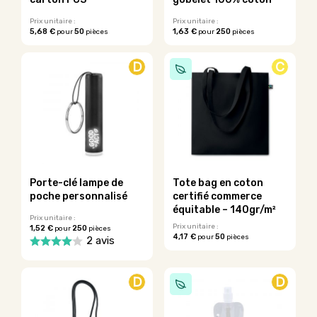
page
du
du
Prix unitaire :
Prix unitaire :
produit
5,68 €
50
1,63 €
250
pour
pièces
pour
pièces
produit
Ce
Ce
produit
produit
D
C
a
a
plusieurs
plusieurs
variations.
variations.
Les
Les
options
options
peuvent
peuvent
être
être
choisies
choisies
sur
sur
Porte-clé lampe de
Tote bag en coton
la
la
poche personnalisé
certifié commerce
page
page
équitable – 140gr/m²
du
du
Prix unitaire :
Prix unitaire :
1,52 €
250
pour
pièces
produit
produit
4,17 €
50
pour
pièces
2 avis
Ce
Ce
produit
produit
a
D
D
a
plusieurs
plusieurs
variations.
variations.
Les